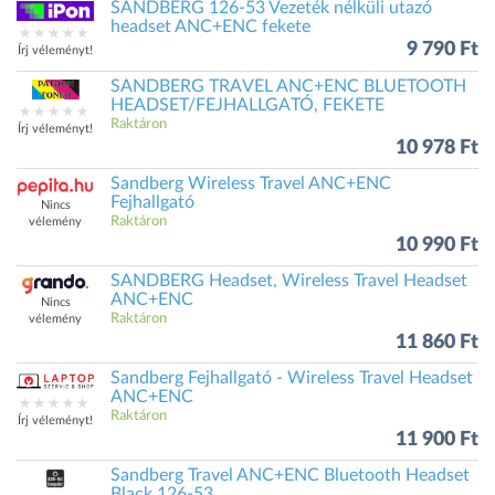
SANDBERG 126-53 Vezeték nélküli utazó
headset ANC+ENC fekete
9 790 Ft
Írj véleményt!
SANDBERG TRAVEL ANC+ENC BLUETOOTH
HEADSET/FEJHALLGATÓ, FEKETE
Raktáron
Írj véleményt!
10 978 Ft
Sandberg Wireless Travel ANC+ENC
Fejhallgató
Nincs
Raktáron
vélemény
10 990 Ft
SANDBERG Headset, Wireless Travel Headset
ANC+ENC
Nincs
Raktáron
vélemény
11 860 Ft
Sandberg Fejhallgató - Wireless Travel Headset
ANC+ENC
Raktáron
Írj véleményt!
11 900 Ft
Sandberg Travel ANC+ENC Bluetooth Headset
Black 126-53