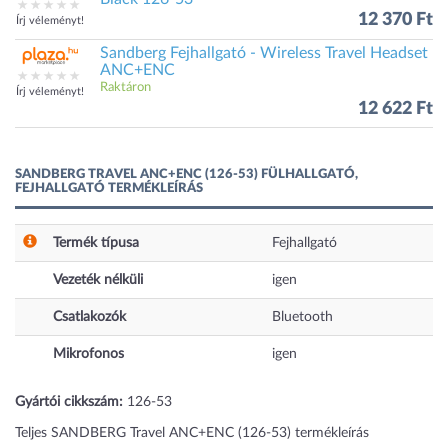
12 370 Ft
Írj véleményt!
Sandberg Fejhallgató - Wireless Travel Headset
ANC+ENC
Raktáron
Írj véleményt!
12 622 Ft
SANDBERG TRAVEL ANC+ENC (126-53) FÜLHALLGATÓ,
FEJHALLGATÓ TERMÉKLEÍRÁS
Termék típusa
Fejhallgató
Vezeték nélküli
igen
Csatlakozók
Bluetooth
Mikrofonos
igen
Gyártói cikkszám:
126-53
Teljes SANDBERG Travel ANC+ENC (126-53) termékleírás