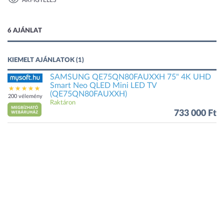
ÁRFIGYELÉS
2 kép
6 AJÁNLAT
KIEMELT AJÁNLATOK (1)
SAMSUNG QE75QN80FAUXXH 75" 4K UHD
Smart Neo QLED Mini LED TV
(QE75QN80FAUXXH)
200 vélemény
Raktáron
733 000 Ft