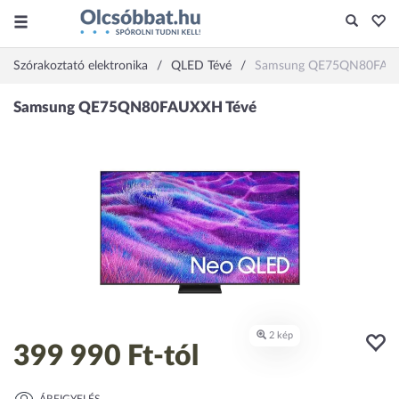
Szórakoztató elektronika
QLED Tévé
Samsung QE75QN80FA
399 990 Ft
-tól