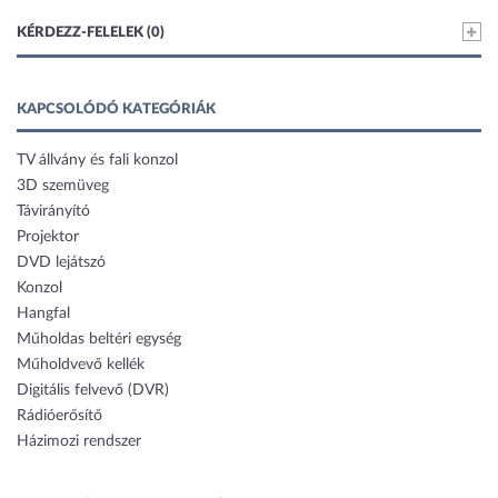
KÉRDEZZ-FELELEK (0)
KAPCSOLÓDÓ KATEGÓRIÁK
TV állvány és fali konzol
3D szemüveg
Távirányító
Projektor
DVD lejátszó
Konzol
Hangfal
Műholdas beltéri egység
Műholdvevő kellék
Digitális felvevő (DVR)
Rádióerősítő
Házimozi rendszer