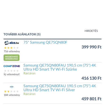
HIRDETÉS
TOVÁBBI AJÁNLATOK (5)
75" Samsung QE75QN80F
399 990 Ft
716 vélemény
Samsung QE75QN80FAU 190,5 cm (75") 4K
Ultra HD Smart TV Wi-Fi Szürke
Raktáron
Írj véleményt!
416 130 Ft
Samsung QE75QN80FAU 190.5 cm (75") 4K
Ultra HD Smart TV Wi-Fi Silver
Raktáron
184 vélemény
459 801 Ft