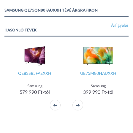
SAMSUNG QE75QN80FAUXXH TÉVÉ ÁRGRAFIKON
Árfigyelés
HASONLÓ TÉVÉK
QE83S85FAEXXH
UE75M80HAUXXH
Samsung
Samsung
579 990 Ft-tól
399 990 Ft-tól