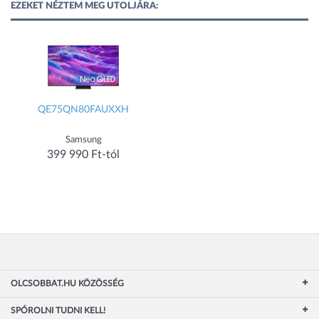
EZEKET NÉZTEM MEG UTOLJÁRA:
QE75QN80FAUXXH
Samsung
399 990 Ft-tól
OLCSOBBAT.HU KÖZÖSSÉG
SPÓROLNI TUDNI KELL!