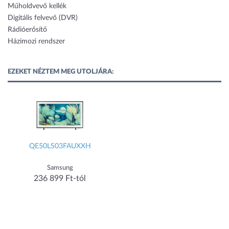
Műholdvevő kellék
Digitális felvevő (DVR)
Rádióerősítő
Házimozi rendszer
EZEKET NÉZTEM MEG UTOLJÁRA:
QE50LS03FAUXXH
Samsung
236 899 Ft-tól