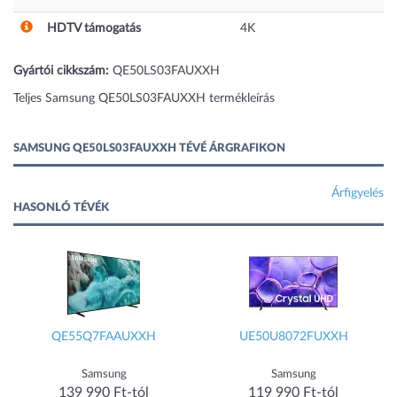
HDTV támogatás
4K
Gyártói cikkszám:
QE50LS03FAUXXH
Teljes Samsung QE50LS03FAUXXH termékleírás
SAMSUNG QE50LS03FAUXXH TÉVÉ ÁRGRAFIKON
Árfigyelés
HASONLÓ TÉVÉK
QE55Q7FAAUXXH
UE50U8072FUXXH
Samsung
Samsung
139 990 Ft-tól
119 990 Ft-tól