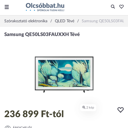
Szórakoztató elektronika
QLED Tévé
Samsung QE50LS03FAU
236 899 Ft
-tól