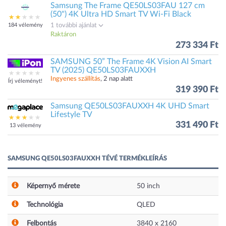
Samsung The Frame QE50LS03FAU 127 cm
(50") 4K Ultra HD Smart TV Wi-Fi Black
184 vélemény
1 további ajánlat
Raktáron
273 334 Ft
SAMSUNG 50” The Frame 4K Vision AI Smart
TV (2025) QE50LS03FAUXXH
Ingyenes szállítás
, 2 nap alatt
Írj véleményt!
319 390 Ft
Samsung QE50LS03FAUXXH 4K UHD Smart
Lifestyle TV
331 490 Ft
13 vélemény
SAMSUNG QE50LS03FAUXXH TÉVÉ TERMÉKLEÍRÁS
Képernyő mérete
50
inch
Technológia
QLED
Felbontás
3840 x 2160