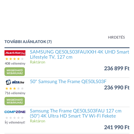
HIRDETÉS
TOVÁBBI AJÁNLATOK (7)
SAMSUNG QE50LS03FAUXXH 4K UHD Smart
Lifestyle TV, 127 cm
Raktáron
408 vélemény
236 899 Ft
50" Samsung The Frame QE50LS03F
236 990 Ft
716 vélemény
Samsung The Frame QE50LS03FAU 127 cm
(50") 4K Ultra HD Smart TV Wi-Fi Fekete
Raktáron
Írj véleményt!
241 990 Ft