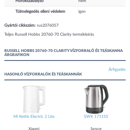
Hőfokszabályzó
nem
Túlmelegedés elleni védelem
igen
Gyártói cikkszám:
rus2076057
Teljes Russell Hobbs 20760-70 Clarity termékleírás
RUSSELL HOBBS 20760-70 CLARITY VÍZFORRALÓ ÉS TEÁSKANNA
ÁRGRAFIKON
Árfigyelés
HASONLÓ VÍZFORRALÓK ÉS TEÁSKANNÁK
Mi Kettle Electric 2 Lite
SWK 1711SS
Xiaomi
Sencor