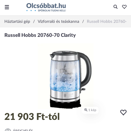
Háztartási gép
Vízforraló és teáskanna
Russell Hobbs 20760-70 
21 903 Ft
-tól