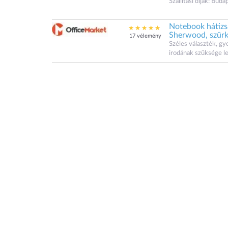
Szállítási díjak: Bu
Notebook hátizs
Sherwood, szür
17 vélemény
Széles választék, gy
irodának szüksége l