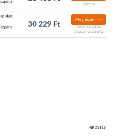
észpénz
írószer24
ap alatt
Megnézem >>
30 229 Ft
észpénz
OfficeMarket.hu
Irodaszer webáruház
HIRDETÉS