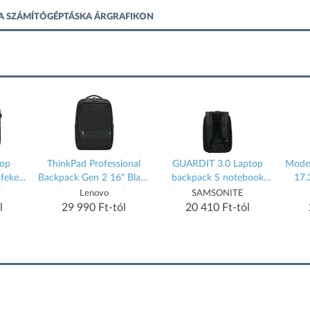
TA SZÁMÍTÓGÉPTÁSKA ÁRGRAFIKON
top
ThinkPad Professional
GUARDIT 3.0 Laptop
Moder
 fekete
Backpack Gen 2 16" Black
backpack S notebook
17.
)
(4X41M69794)
hátizsák 14.1" fekete
Lenovo
SAMSONITE
(155195-1041)
l
29 990 Ft-tól
20 410 Ft-tól