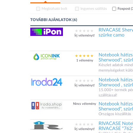
Megbízható bolt
Ingyenes szállítás
Foxpost
(
TOVÁBBI AJÁNLATOK (6)
RIVACASE Sherw
szürke camo
Írj véleményt!
Notebook hátizs
Sherwood", szür
1 vélemény
Készlet adatok minde
mennyiségeket külö
Notebook hátizs
Sherwood , szür
Írj véleményt!
15.000+ termék pénz
szállítással!
Notebook hátizs
Nincs vélemény
Sherwood", szür
Országos kiszállítás
RIVACASE Noteboo
RIVACASE "7621
Írj véleményt!