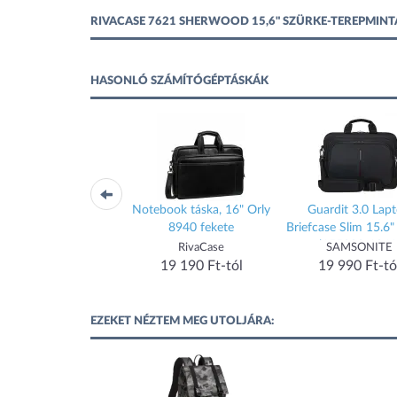
RIVACASE 7621 SHERWOOD 15,6" SZÜRKE-TEREPMIN
HASONLÓ SZÁMÍTÓGÉPTÁSKÁK
65 Biscayne Laptop
Notebook táska, 16" Orly
Guardit 3.0 Lap
ckpack 17,3" Black
8940 fekete
Briefcase Slim 15.6"
(155200-1041
RivaCase
RivaCase
SAMSONITE
20 100 Ft-tól
19 190 Ft-tól
19 990 Ft-tó
EZEKET NÉZTEM MEG UTOLJÁRA: