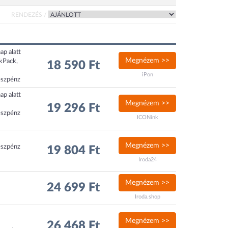
RENDEZÉS /
ap alatt
Megnézem >>
ckPack,
18 590 Ft
iPon
észpénz
ap alatt
Megnézem >>
19 296 Ft
észpénz
ICONink
Megnézem >>
észpénz
19 804 Ft
Iroda24
Megnézem >>
24 699 Ft
Iroda.shop
Megnézem >>
26 468 Ft