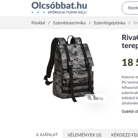
Főoldal
Számítástechnika
Számítógéptáska
Ri
Riva
tere
18 
Katonai st
PU laminá
felhaszná
palacknak 
bélésből k
1 kép
tárolóreke
Gyártói c
6 AJÁNLAT
VÉLEMÉNYEK (0)
KÉRDEZZ-FEL