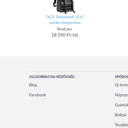
7621 Sherwood 15,6"
szürke-terepminta
RivaCase
18 590 Ft-tól
OLCSOBBAT.HU KÖZÖSSÉG
SPÓROL
Blog
Új ter
Facebook
Népsze
Gyártó
Boltok
További