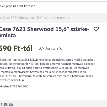
vaCase 7621 Sherwood 15,6" szürke-terepminta
Case 7621 Sherwood 15,6" szürke-
pminta
590 Ft
-tól
ÁRFIGYELÉS
ílusú, roll-top hátizsák MOLLE hevederes elemekkel, tartós, vízálló anyagból,
lással. -környezetbarát rPET-ből készült, amelyet használt műanyag palackok
lásal állítottak elő. Minden bőrönd gyártásához 12 x 500 ml-es műanyag
megfelelő mennyiséget használnak fel -a belső rész kontrasztos színű
észült -MOLLE hevederrel további felszerelés rögzíthető a hátizsákra -tágas
sszel rendelkezik -p
ikkszám:
NTRE7621GC
ELEK (0)