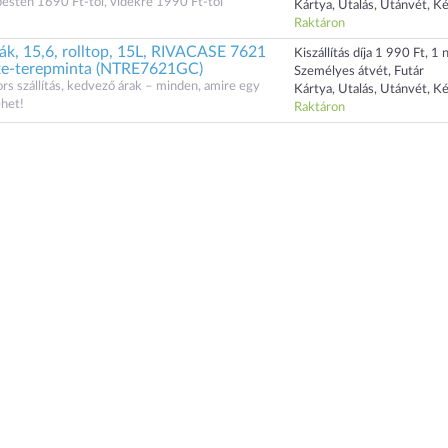
dapesten 1690 Ft-tól, vidékre 1990 Ft-tól
Kártya, Utalás, Utánvét, K
Raktáron
ák, 15,6, rolltop, 15L, RIVACASE 7621
Kiszállítás díja 1 990 Ft, 1 n
ke-terepminta (NTRE7621GC)
Személyes átvét, Futár
ors szállítás, kedvező árak – minden, amire egy
Kártya, Utalás, Utánvét, K
ehet!
Raktáron