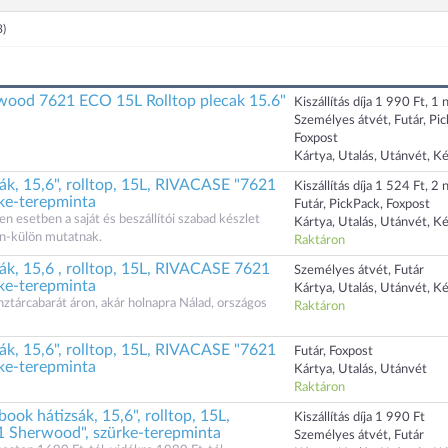
3)
ood 7621 ECO 15L Rolltop plecak 15.6"
Kiszállítás díja 1 990 Ft, 1 n
Személyes átvét, Futár, Pi
Foxpost
Kártya, Utalás, Utánvét, K
ák, 15,6", rolltop, 15L, RIVACASE "7621
Kiszállítás díja 1 524 Ft, 2 n
ke-terepminta
Futár, PickPack, Foxpost
n esetben a saját és beszállítói szabad készlet
Kártya, Utalás, Utánvét, K
n-külön mutatnak.
Raktáron
ák, 15,6 , rolltop, 15L, RIVACASE 7621
Személyes átvét, Futár
ke-terepminta
Kártya, Utalás, Utánvét, K
tárcabarát áron, akár holnapra Nálad, országos
Raktáron
ák, 15,6", rolltop, 15L, RIVACASE "7621
Futár, Foxpost
ke-terepminta
Kártya, Utalás, Utánvét
Raktáron
k hátizsák, 15,6", rolltop, 15L,
Kiszállítás díja 1 990 Ft
 Sherwood", szürke-terepminta
Személyes átvét, Futár