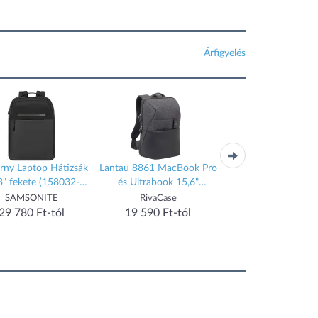
Árfigyelés
ny Laptop Hátizsák
Lantau 8861 MacBook Pro
Dijon 5321 15.6" f
3" fekete (158032-
és Ultrabook 15,6"
1041)
sötétszürke
SAMSONITE
RivaCase
RivaCase
29 780 Ft-tól
19 590 Ft-tól
19 290 Ft-tól