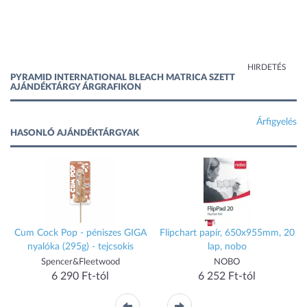
HIRDETÉS
PYRAMID INTERNATIONAL BLEACH MATRICA SZETT
AJÁNDÉKTÁRGY ÁRGRAFIKON
Árfigyelés
HASONLÓ AJÁNDÉKTÁRGYAK
t
Cum Cock Pop - péniszes GIGA
Flipchart papír, 650x955mm, 20
nyalóka (295g) - tejcsokis
lap, nobo
Spencer&Fleetwood
NOBO
6 290 Ft-tól
6 252 Ft-tól