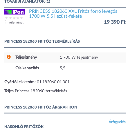
TOVÁBBI AJÁNLATOK (1)
PRINCESS 182060 XXL Fritőz forró levegős
1700 W 5.5 l ezüst-fekete
19 390 Ft
Írj véleményt!
PRINCESS 182060 FRITŐZ TERMÉKLEÍRÁS
Teljesítmény
1 700
W
teljesítmény
Olajkapacitás
5,5
l
Gyártói cikkszám:
01.182060.01.001
Teljes Princess 182060 termékleírás
PRINCESS 182060 FRITŐZ ÁRGRAFIKON
Árfigyelés
HASONLÓ FRITŐZÖK