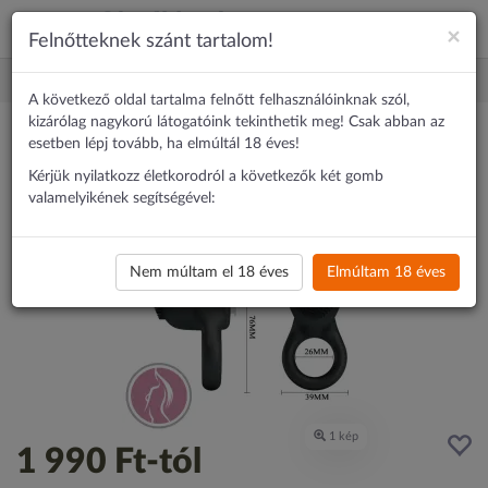
×
Felnőtteknek szánt tartalom!
Erotika
Péniszgyűrű
Pretty Love Cobra - szilikon, csiklóizgatós, 
A következő oldal tartalma felnőtt felhasználóinknak szól,
kizárólag nagykorú látogatóink tekinthetik meg! Csak abban az
esetben lépj tovább, ha elmúltál 18 éves!
Kérjük nyilatkozz életkorodról a következők két gomb
valamelyikének segítségével:
Nem múltam el 18 éves
Elmúltam 18 éves
1 990 Ft
-tól