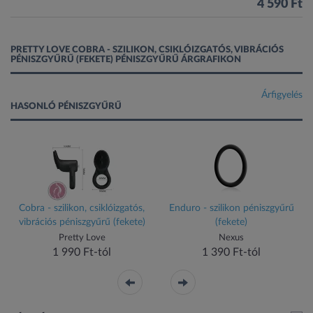
4 590 Ft
PRETTY LOVE COBRA - SZILIKON, CSIKLÓIZGATÓS, VIBRÁCIÓS
PÉNISZGYŰRŰ (FEKETE) PÉNISZGYŰRŰ ÁRGRAFIKON
Árfigyelés
HASONLÓ PÉNISZGYŰRŰ
Cobra - szilikon, csiklóizgatós,
Enduro - szilikon péniszgyűrű
vibrációs péniszgyűrű (fekete)
(fekete)
Pretty Love
Nexus
1 990 Ft-tól
1 390 Ft-tól