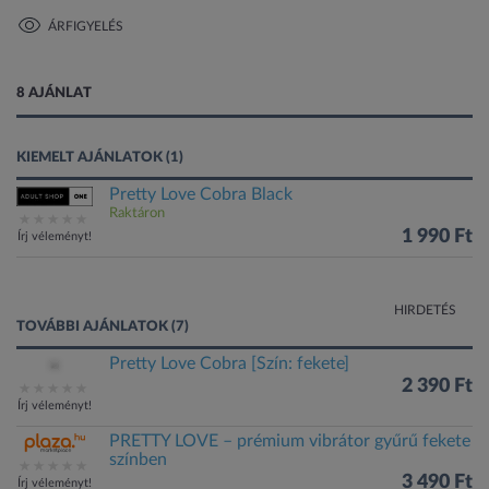
ÁRFIGYELÉS
1 kép
8 AJÁNLAT
KIEMELT AJÁNLATOK (1)
Pretty Love Cobra Black
Raktáron
1 990 Ft
Írj véleményt!
HIRDETÉS
TOVÁBBI AJÁNLATOK (7)
Pretty Love Cobra [Szín: fekete]
2 390 Ft
Írj véleményt!
PRETTY LOVE – prémium vibrátor gyűrű fekete
színben
3 490 Ft
Írj véleményt!