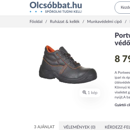
Főoldal
Ruházat & kellék
Munkavédelmi cipő
Port
védő
8 7
A Portwes
ipari és é
ütésvédele
Könnyű kia
viseletet 
1 kép
nyújt.A b
Gyártói c
3 AJÁNLAT
VÉLEMÉNYEK (0)
KÉRDEZZ-FEL