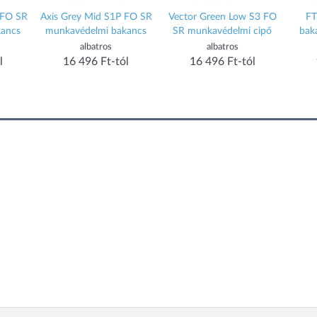
 FO SR
Axis Grey Mid S1P FO SR
Vector Green Low S3 FO
FT
ancs
munkavédelmi bakancs
SR munkavédelmi cipő
bak
albatros
albatros
l
16 496 Ft-tól
16 496 Ft-tól