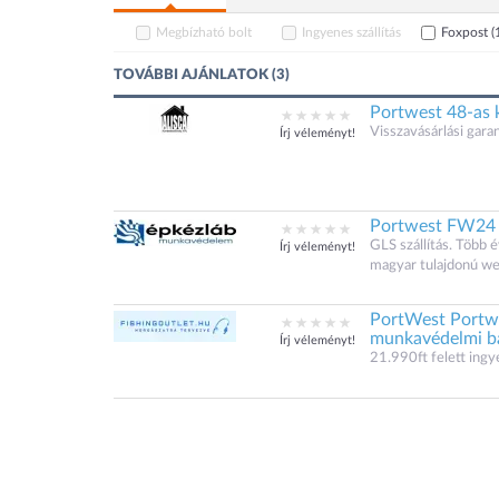
Megbízható bolt
Ingyenes szállítás
Foxpost
(
TOVÁBBI AJÁNLATOK (3)
Portwest 48-as 
Visszavásárlási garan
Írj véleményt!
Portwest FW24 
GLS szállítás. Több 
Írj véleményt!
magyar tulajdonú w
PortWest Portwe
munkavédelmi b
Írj véleményt!
21.990ft felett ingye