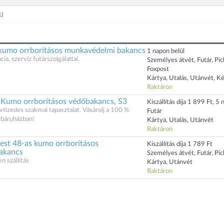
1)
kumo orrborításos munkavédelmi bakancs
1 napon belül
cia, szervíz futárszolgálattal.
Személyes átvét, Futár, Pi
Foxpost
Kártya, Utalás, Utánvét, K
Raktáron
Kumo orrborításos védőbakancs, S3
Kiszállítás díja 1 899 Ft, 5 n
évtizedes szakmai tapasztalat. Vásárolj a 100 %
Futár
ebáruházban!
Kártya, Utalás, Utánvét
Raktáron
st 48-as kumo orrborításos
Kiszállítás díja 1 789 Ft
akancs
Személyes átvét, Futár, Pi
n szállítás
Kártya, Utánvét
Raktáron