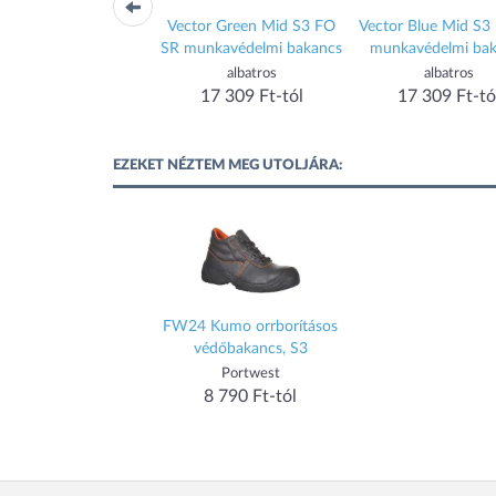
 Orange Low S1P FO
Vector Green Mid S3 FO
Vector Blue Mid S3
munkavédelmi cipő
SR munkavédelmi bakancs
munkavédelmi bak
albatros
albatros
albatros
15 671 Ft-tól
17 309 Ft-tól
17 309 Ft-tó
EZEKET NÉZTEM MEG UTOLJÁRA:
FW24 Kumo orrborításos
védőbakancs, S3
Portwest
8 790 Ft-tól