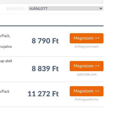
RENDEZÉS /
ckPack,
Megnézem >>
8 790 Ft
észpénz
kellegyszerszam
ap alatt
Megnézem >>
8 839 Ft
epkezlab.com
Megnézem >>
ckPack
11 272 Ft
Fishingoutlet.hu