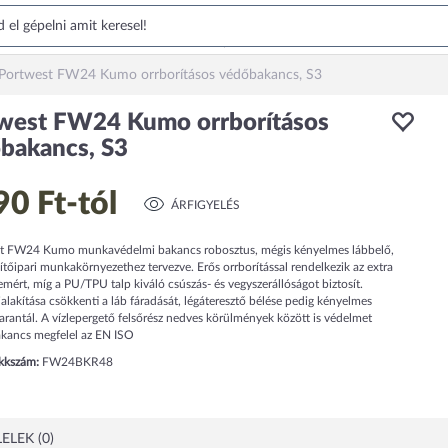
Portwest FW24 Kumo orrborításos védőbakancs, S3
west FW24 Kumo orrborításos
bakancs, S3
90 Ft
-tól
ÁRFIGYELÉS
t FW24 Kumo munkavédelmi bakancs robosztus, mégis kényelmes lábbelő,
pítőipari munkakörnyezethez tervezve. Erős orrborítással rendelkezik az extra
mért, míg a PU/TPU talp kiváló csúszás- és vegyszerállóságot biztosít.
lakítása csökkenti a láb fáradását, légáteresztő bélése pedig kényelmes
garantál. A vízlepergető felsőrész nedves körülmények között is védelmet
akancs megfelel az EN ISO
ikkszám:
FW24BKR48
ELEK (0)