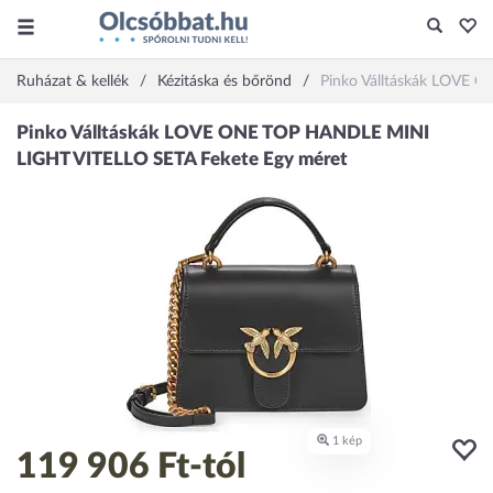
Ruházat & kellék
Kézitáska és bőrönd
Pinko Válltáskák LOVE 
119 906 Ft
-tól