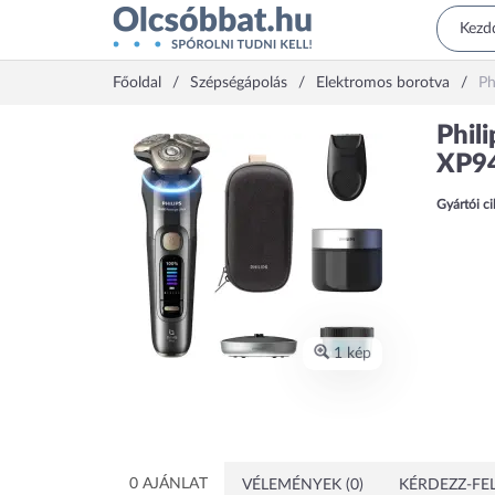
Főoldal
Szépségápolás
Elektromos borotva
Ph
Phili
XP9
Gyártói c
1 kép
0 AJÁNLAT
VÉLEMÉNYEK (0)
KÉRDEZZ-FEL