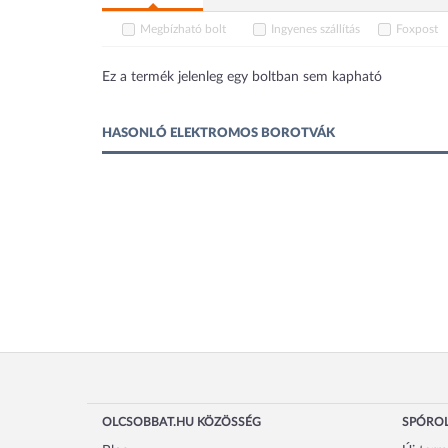
Megbízható bolt
Ingyenes szállítás
Foxpost
Ez a termék jelenleg egy boltban sem kapható
HASONLÓ ELEKTROMOS BOROTVÁK
OLCSOBBAT.HU KÖZÖSSÉG
SPÓROL