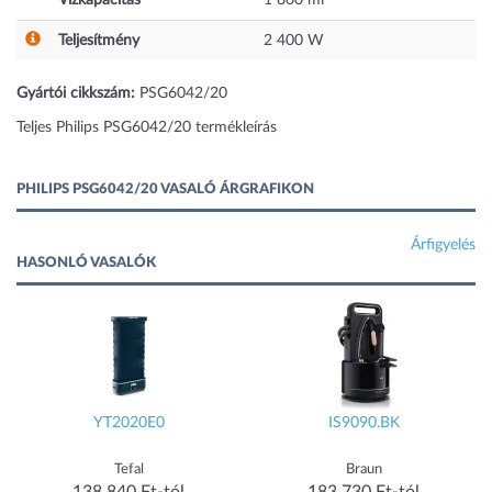
Teljesítmény
2 400
W
Gyártói cikkszám:
PSG6042/20
Teljes Philips PSG6042/20 termékleírás
PHILIPS PSG6042/20 VASALÓ ÁRGRAFIKON
Árfigyelés
HASONLÓ VASALÓK
YT2020E0
IS9090.BK
Tefal
Braun
138 840 Ft-tól
183 730 Ft-tól