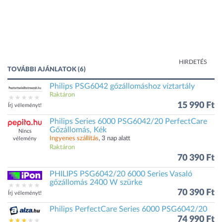
HIRDETÉS
TOVÁBBI AJÁNLATOK (6)
Philips PSG6042 gőzállomáshoz víztartály
Raktáron
15 990 Ft
Írj véleményt!
Philips Series 6000 PSG6042/20 PerfectCare
Gőzállomás, Kék
Nincs
Ingyenes szállítás
, 3 nap alatt
vélemény
Raktáron
70 390 Ft
PHILIPS PSG6042/20 6000 Series Vasaló
gőzállomás 2400 W szürke
70 390 Ft
Írj véleményt!
Philips PerfectCare Series 6000 PSG6042/20
74 990 Ft