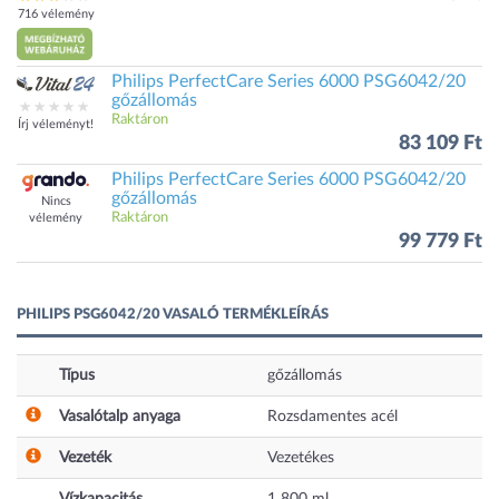
716 vélemény
Philips PerfectCare Series 6000 PSG6042/20
gőzállomás
Raktáron
Írj véleményt!
83 109 Ft
Philips PerfectCare Series 6000 PSG6042/20
gőzállomás
Nincs
Raktáron
vélemény
99 779 Ft
PHILIPS PSG6042/20 VASALÓ TERMÉKLEÍRÁS
Típus
gőzállomás
Vasalótalp anyaga
Rozsdamentes acél
Vezeték
Vezetékes
Vízkapacitás
1 800
ml