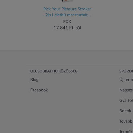
Pick Your Pleasure Stroker
- 2in1 élethű maszturbátor
(natúr)
PDX
17 841 Ft-tól
OLCSOBBAT.HU KÖZÖSSÉG
SPÓROL
Blog
Új ter
Facebook
Népsze
Gyártó
Boltok
További
Termékl