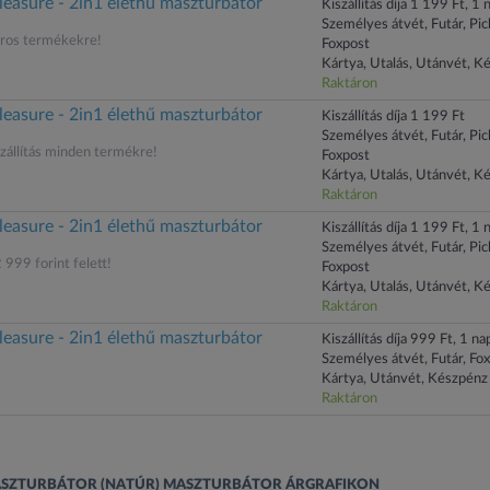
leasure - 2in1 élethű maszturbátor
Kiszállítás díja 1 199 Ft, 1 n
Személyes átvét, Futár, Pi
oros termékekre!
Foxpost
Kártya, Utalás, Utánvét, K
Raktáron
leasure - 2in1 élethű maszturbátor
Kiszállítás díja 1 199 Ft
Személyes átvét, Futár, Pi
állítás minden termékre!
Foxpost
Kártya, Utalás, Utánvét, K
Raktáron
leasure - 2in1 élethű maszturbátor
Kiszállítás díja 1 199 Ft, 1 n
Személyes átvét, Futár, Pi
 999 forint felett!
Foxpost
Kártya, Utalás, Utánvét, K
Raktáron
leasure - 2in1 élethű maszturbátor
Kiszállítás díja 999 Ft, 1 nap
Személyes átvét, Futár, Fo
Kártya, Utánvét, Készpénz
Raktáron
 MASZTURBÁTOR (NATÚR) MASZTURBÁTOR ÁRGRAFIKON