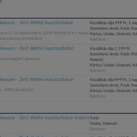
7)
leasure - 2in1 élethű maszturbátor
Kiszállítás díja 999 Ft, 1 nap
Személyes átvét, Futár, Fo
tás • 17 év tapasztalat • 100% diszkréció • 1 napos
Kártya, Utalás, Utánvét, K
ancia motoros termékekre
Raktáron
leasure - 2in1 élethű maszturbátor
Kiszállítás díja 1 199 Ft
Személyes átvét, Futár, Pi
ltam magam” garancia!
Foxpost
Kártya, Utalás, Utánvét, K
Raktáron
leasure - 2in1 élethű maszturbátor
Kiszállítás díja 999 Ft, 1 nap
Személyes átvét, Futár, Fo
ás, 100% diszkréció!
Kártya, Utalás, Utánvét, K
Raktáron
easure - 2in1 élethű maszturbátor (natúr)
Futár
Utalás, Utánvét
Raktáron