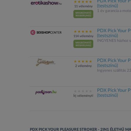
PDX Pick Your P
(testszínű)
11 vélemény
1 év garancia a mot
PDX Pick Your P
(testszínű)
114 vélemény
INGYENES házhoz sz
PDX Pick Your P
(testszínű)
2 vélemény
Ingyenes szállítás 22
PDX Pick Your P
(testszínű)
Írj véleményt!
PDX PICK YOUR PLEASURE STROKER - 2IN1 ÉLETHŰ