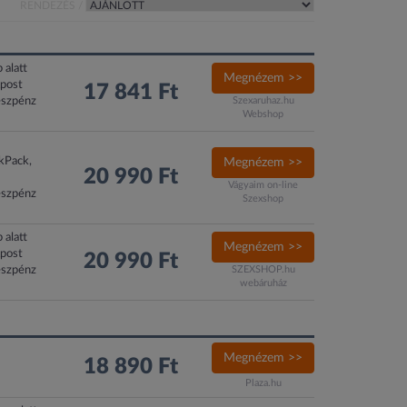
RENDEZÉS /
 alatt
Megnézem >>
xpost
17 841 Ft
észpénz
Szexaruhaz.hu
Webshop
ckPack,
Megnézem >>
20 990 Ft
Vágyaim on-line
észpénz
Szexshop
 alatt
Megnézem >>
xpost
20 990 Ft
észpénz
SZEXSHOP.hu
webáruház
Megnézem >>
18 890 Ft
Plaza.hu