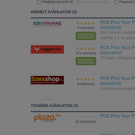
Megbízható bolt
(4)
Ingyenes szállítás
Foxpost
(
KIEMELT AJÁNLATOK (3)
PDX Pick Your P
(testszínű)
2 vélemény
1M+ sikeres kiszállí
szállítás • 2 év gar
PDX Pick Your P
(testszínű)
111 vélemény
30 napos „Meggondo
PDX Pick Your P
(testszínű)
8 vélemény
Jelöletlen csomagol
TOVÁBBI AJÁNLATOK (5)
PDX Pick Your Pl
Írj véleményt!