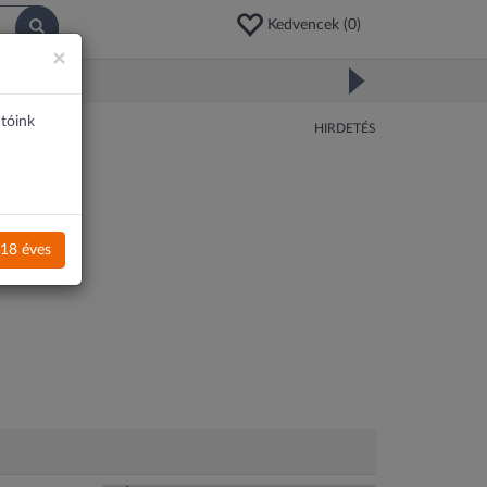
Kedvencek (
0
)
×
atóink
HIRDETÉS
18 éves