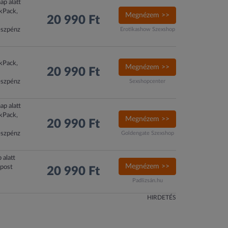
ap alatt
ckPack,
Megnézem >>
20 990 Ft
észpénz
Erotikashow Szexshop
ckPack,
Megnézem >>
20 990 Ft
észpénz
Sexshopcenter
ap alatt
ckPack,
Megnézem >>
20 990 Ft
észpénz
Goldengate Szexshop
 alatt
Megnézem >>
xpost
20 990 Ft
Padlizsán.hu
HIRDETÉS