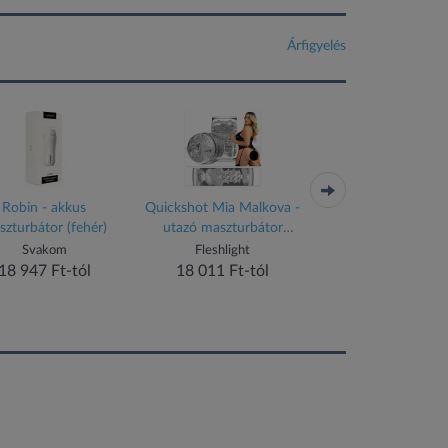
Árfigyelés
Robin - akkus
Quickshot Mia Malkova -
Aero - szuper szívó
szturbátor (fehér)
utazó maszturbátor
maszturbátor (fehér-
(áttetsző)
Svakom
Fleshlight
Tenga
18 947 Ft-tól
18 011 Ft-tól
21 190 Ft-tól