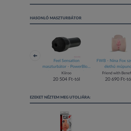
HASONLÓ MASZTURBÁTOR
ower - okos, akkus
Feel Sensation
FWB - Nina Fox szé
szturbátor (fekete-
maszturbátor - PowerBlow
élethű műpunc
ezüst)
kompatibilis (fekete)
maszturbátor
Satisfyer
Kiiroo
Friend with Benef
16 665 Ft-tól
20 504 Ft-tól
20 690 Ft-tó
EZEKET NÉZTEM MEG UTOLJÁRA: