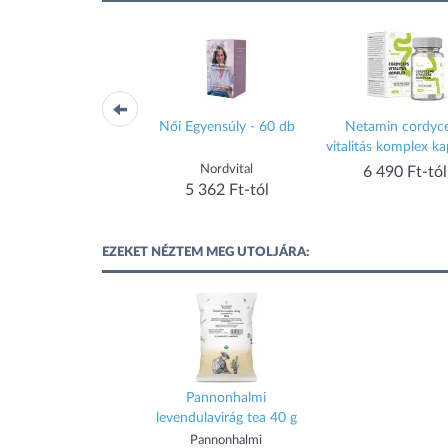
miniqum kapszula
Női Egyensúly - 60 db
Netamin cordyc
120db
vitalitás komplex ka
60 db
ATO PRODUCTS Kft.
Nordvital
6 490 Ft-tól
5 362 Ft-tól
5 362 Ft-tól
EZEKET NÉZTEM MEG UTOLJÁRA:
Pannonhalmi
levendulavirág tea 40 g
Pannonhalmi