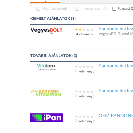
Megbízható bolt
Ingyenes szállítás
Foxpost
(
KIEMELT AJÁNLATOK (1)
Pannonhalmi lev
VegyesBOLT, ahol t
4 vélemény
TOVÁBBI AJÁNLATOK (3)
Pannonhalmi lev
Írj véleményt!
Pannonhalmi lev
Írj véleményt!
OEM PANNONHAL
Írj véleményt!