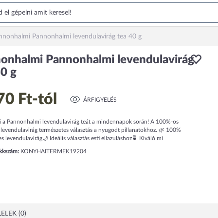
nnonhalmi Pannonhalmi levendulavirág tea 40 g
onhalmi Pannonhalmi levendulavirág
40 g
70 Ft
-tól
ÁRFIGYELÉS
ki a Pannonhalmi levendulavirág teát a mindennapok során! A 100%-os
 levendulavirág természetes választás a nyugodt pillanatokhoz. 🌿 100%
s levendulavirág🌙 Ideális választás esti ellazuláshoz🍵 Kiváló mi
ikkszám:
KONYHAITERMEK19204
ELEK (0)