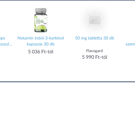
eps
Netamin indol-3-karbinol
50 mg tabletta 30 db
pszula
kapszula 30 db
szem
Flavogard
5 036 Ft-tól
5 990 Ft-tól