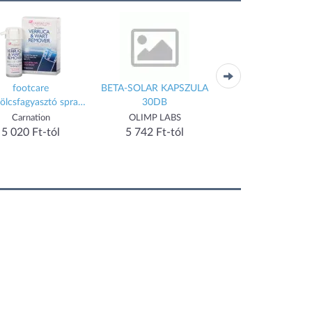
footcare
BETA-SOLAR KAPSZULA
Bioextra silymarin ka
ölcsfagyasztó spray
30DB
60 db
50 ml
Carnation
OLIMP LABS
5 768 Ft-tól
5 020 Ft-tól
5 742 Ft-tól