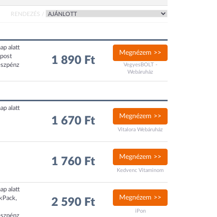
RENDEZÉS /
ap alatt
Megnézem >>
xpost
1 890 Ft
észpénz
VegyesBOLT -
Webáruház
ap alatt
Megnézem >>
1 670 Ft
Vitalora Webáruház
Megnézem >>
1 760 Ft
Kedvenc Vitaminom
ap alatt
Megnézem >>
ckPack,
2 590 Ft
iPon
észpénz