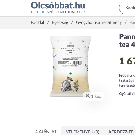
Főoldal
Egészség
Gyógyhatású készítmény
Pa
Pann
tea 
1 6
Próbálja 
tisztaságú
természete
Gyártói c
1 kép
4 AJÁNLAT
VÉLEMÉNYEK (0)
KÉRDEZZ-FEL