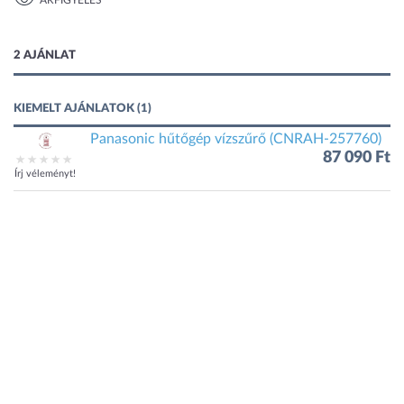
ÁRFIGYELÉS
1 kép
2 AJÁNLAT
KIEMELT AJÁNLATOK (1)
Panasonic hűtőgép vízszűrő (CNRAH-257760)
87 090 Ft
Írj véleményt!