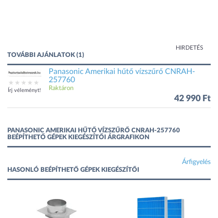
HIRDETÉS
TOVÁBBI AJÁNLATOK (1)
Panasonic Amerikai hűtő vízszűrő CNRAH-
257760
Raktáron
Írj véleményt!
42 990 Ft
PANASONIC AMERIKAI HŰTŐ VÍZSZŰRŐ CNRAH-257760
BEÉPÍTHETŐ GÉPEK KIEGÉSZÍTŐI ÁRGRAFIKON
Árfigyelés
HASONLÓ BEÉPÍTHETŐ GÉPEK KIEGÉSZÍTŐI