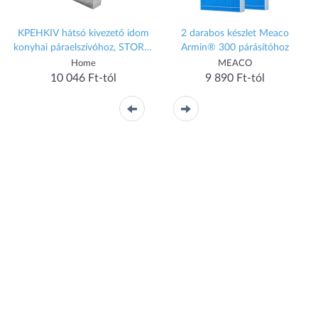
KPEHKIV hátsó kivezető idom
2 darabos készlet Meaco
konyhai páraelszívóhoz, STORM
Armin® 300 párásítóhoz
-
és HURRICANE típusokhoz,
Home
MEACO
horganyzott, Ø117 mm, 160 x
10 046 Ft-tól
9 890 Ft-tól
52 mm szögletes rész, 188 x 160
mm tartólemez