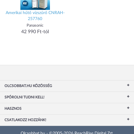
Amerikai hűtő vízszűrő CNRAH-
257760
Panasonic
42 990 Ft-tól
OLCSOBBAT.HU KÖZÖSSÉG
SPÓROLNI TUDNI KELL!
HASZNOS
CSATLAKOZZ HOZZÁNK!
Olcsobbat.hu - ©2005-2026 ReachRise Digital Zrt.