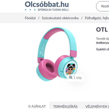
Főoldal
Szórakoztató elektronika
Fülhallgató, fejh
OTL 
Termék tí
érzékenys
Gyártói c
1 kép
0 AJÁNLAT
TERMÉKLEÍRÁS
VÉLEMÉNYEK (