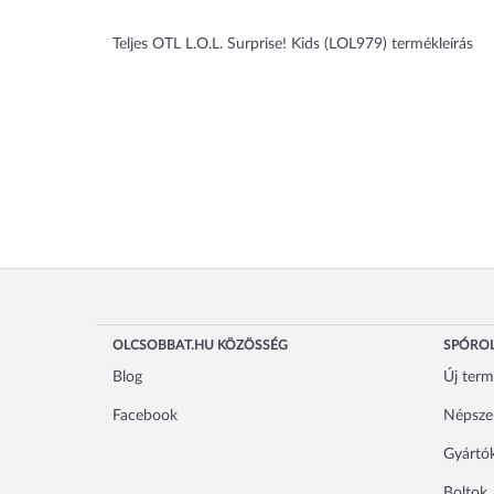
Teljes OTL L.O.L. Surprise! Kids (LOL979) termékleírás
OLCSOBBAT.HU KÖZÖSSÉG
SPÓROL
Blog
Új ter
Facebook
Népsze
Gyártó
Boltok