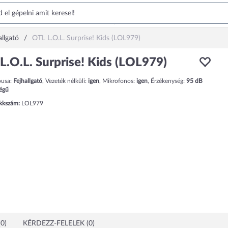
allgató
OTL L.O.L. Surprise! Kids (LOL979)
L.O.L. Surprise! Kids (LOL979)
pusa:
Fejhallgató
,
Vezeték nélküli:
igen
,
Mikrofonos:
igen
,
Érzékenység:
95
dB
égű
ikkszám:
LOL979
0)
KÉRDEZZ-FELELEK (0)