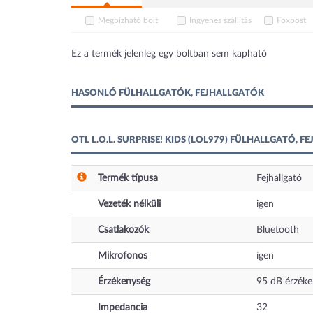
Megbízható bolt
Ingyenes szállítás
Foxpost
Ez a termék jelenleg egy boltban sem kapható
HASONLÓ FÜLHALLGATÓK, FEJHALLGATÓK
OTL L.O.L. SURPRISE! KIDS (LOL979) FÜLHALLGATÓ, 
Termék típusa
Fejhallgató
Vezeték nélküli
igen
Csatlakozók
Bluetooth
Mikrofonos
igen
Érzékenység
95
dB
érzéke
Impedancia
32