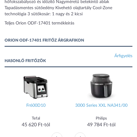
hőfokszabályozó és időzítő Nagyméretű betekintő ablak
Tapadásmentes sütőedény Kivehető olajtartály Cool-Zone
technológia 3 sütőkosár: 1 nagy és 2 kicsi
Teljes Orion ODF-17401 termékleírás
ORION ODF-17401 FRITŐZ ÁRGRAFIKON
Árfigyelés
HASONLÓ FRITŐZÖK
Fr600D10
3000 Series XXL NA341/00
FN
Tefal
Philips
5 620 Ft-tól
49 784 Ft-tól
53 3