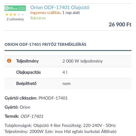
Orion ODF-17401 Olajsütő
Ingyenes szállítás
, 1 nap alatt
Raktáron
2 vélemény
26 900 Ft
ORION ODF-17401 FRITŐZ TERMÉKLEÍRÁS
Teljesítmény
2 000
W
teljesítmény
Olajkapacitás
4
l
Beépíthető
nem
Gyártói cikkszám:
PMODF-17401
Gyártó:
Orion
Termék:
ODF-17401
Tulajdonságok: Olajsütő 4 liter Feszültség: 220-240V - 50Hz
Teljesítmény: 2000W Szín: inox Hid egfalú burkolat Állítható