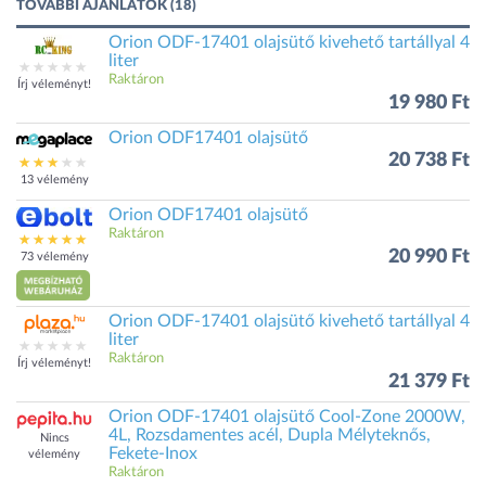
TOVÁBBI AJÁNLATOK (18)
Orion ODF-17401 olajsütő kivehető tartállyal 4
liter
Raktáron
Írj véleményt!
19 980 Ft
Orion ODF17401 olajsütő
20 738 Ft
13 vélemény
Orion ODF17401 olajsütő
Raktáron
20 990 Ft
73 vélemény
Orion ODF-17401 olajsütő kivehető tartállyal 4
liter
Raktáron
Írj véleményt!
21 379 Ft
Orion ODF-17401 olajsütő Cool-Zone 2000W,
4L, Rozsdamentes acél, Dupla Mélyteknős,
Nincs
Fekete-Inox
vélemény
Raktáron