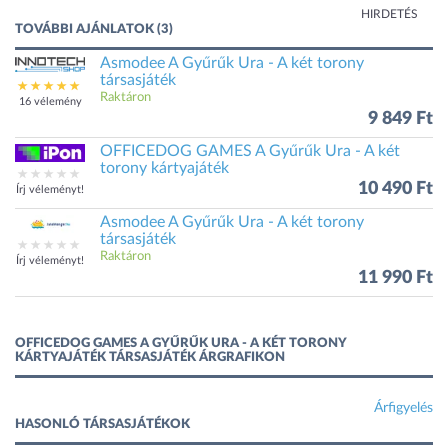
HIRDETÉS
TOVÁBBI AJÁNLATOK (3)
Asmodee A Gyűrűk Ura - A két torony
társasjáték
Raktáron
16 vélemény
9 849 Ft
OFFICEDOG GAMES A Gyűrűk Ura - A két
torony kártyajáték
10 490 Ft
Írj véleményt!
Asmodee A Gyűrűk Ura - A két torony
társasjáték
Raktáron
Írj véleményt!
11 990 Ft
OFFICEDOG GAMES A GYŰRŰK URA - A KÉT TORONY
KÁRTYAJÁTÉK TÁRSASJÁTÉK ÁRGRAFIKON
Árfigyelés
HASONLÓ TÁRSASJÁTÉKOK