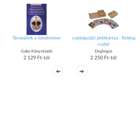
Társasjáték a hatalomban
családgyűjtő játékkártya - Boldog
család
Gabo Könyvkiadó
Deglingos
2 129 Ft-tól
2 250 Ft-tól