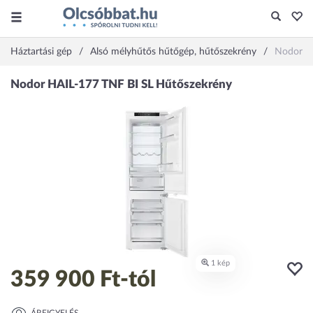
Háztartási gép
Alsó mélyhűtős hűtőgép, hűtőszekrény
Nodor H
359 900 Ft
-tól