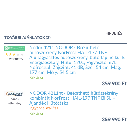
HIRDETÉS
TOVÁBBI AJÁNLATOK (2)
Nodor 4211 NODOR - Beépíthető
hűtőszekrény NorFrost HAIL-177 TNF
Alulfagyasztós hűtőszekrény, bútorlap nélkül E
2 vélemény
Energiaosztály, Hűtő: 170L, Fagyasztó: 67L,
Nofrosttal, Zajszint: 41 dB, Szél: 54 cm, Mag:
177 cm, Mély: 54.5 cm
Raktáron
359 900 Ft
NODOR 4211ht - Beépíthető hűtőszekrény
kombinált NorFrost HAIL-177 TNF BI SL +
Nincs
Ajándék Hűtőtáska
vélemény
Ingyenes szállítás
Raktáron
359 990 Ft