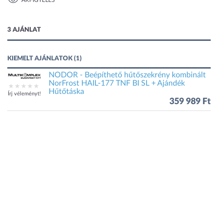
ÁRFIGYELÉS
1 kép
3 AJÁNLAT
KIEMELT AJÁNLATOK (1)
NODOR - Beépíthető hűtőszekrény kombinált
NorFrost HAIL-177 TNF BI SL + Ajándék
Hűtőtáska
Írj véleményt!
359 989 Ft