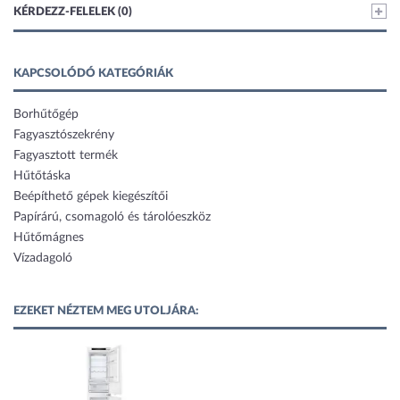
KÉRDEZZ-FELELEK (0)
KAPCSOLÓDÓ KATEGÓRIÁK
Borhűtőgép
Fagyasztószekrény
Fagyasztott termék
Hűtőtáska
Beépíthető gépek kiegészítői
Papírárú, csomagoló és tárolóeszköz
Hűtőmágnes
Vízadagoló
EZEKET NÉZTEM MEG UTOLJÁRA: