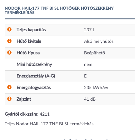
NODOR HAIL-177 TNF BI SL HŰTŐGÉP, HŰTŐSZEKRÉNY
TERMÉKLEÍRÁS
Teljes kapacitás
237
l
Hűtő kivitele
Alsó mélyhűtős
Hűtő típusa
Beépíthető
Mini hűtőszekrény
nem
Energiaosztály (A-G)
E
Energiafogyasztás
235
kWh/év
Zajszint
41
dB
Gyártói cikkszám:
4211
Teljes Nodor HAIL-177 TNF BI SL termékleírás