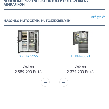
NODOR HAIL-177 TNF BI SL HŰTŐGÉP, HŰTŐSZEKRÉNY
ÁRGRAFIKON
Árfigyelés
HASONLÓ HŰTŐGÉPEK, HŰTŐSZEKRÉNYEK
XRCbs 5295
ECBNe 8871
Liebherr
Liebherr
2 589 900 Ft-tól
2 374 900 Ft-tól