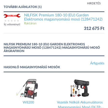
HIRDETÉS
TOVÁBBI AJÁNLATOK (1)
NILFISK Premium 180-10 (EU) Garden
Elektromos magasnyomású mosó (128471242)
Raktáron
Írj véleményt!
312 675 Ft
NILFISK PREMIUM 180-10 (EU) GARDEN ELEKTROMOS
MAGASNYOMÁSÚ MOSÓ (128471242) MAGASNYOMÁSÚ MOSÓ
ÁRGRAFIKON
Árfigyelés
HASONLÓ MAGASNYOMÁSÚ MOSÓK
W8200
Vezeték Nélküli Akkumulátoros
Magasnyomású Mosó FK-TP-