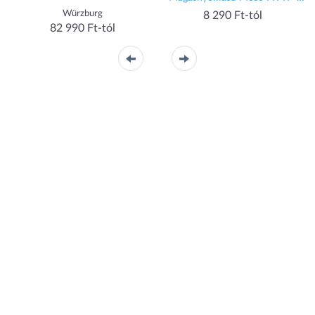
2500
Würzburg
8 290 Ft-tól
82 990 Ft-tól