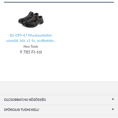
82-099-47 Munkavédelmi
szandál, bőr, s1 fo, acélbetétes,
47
Neo Tools
9 785 Ft-tól
OLCSOBBAT.HU KÖZÖSSÉG
SPÓROLNI TUDNI KELL!