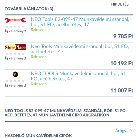
HIRDETÉS
TOVÁBBI AJÁNLATOK (3)
NEO Tools 82-099-47 Munkavédelmi szandál,
bőr, S1 FO, acélbetétes, 47
Raktáron
Írj véleményt!
9 785 Ft
Neo Tools Munkavédelmi szandál, bőr, S1 FO,
acélbetétes, 47
Raktáron
Írj véleményt!
10 192 Ft
NEO TOOLS Munkavédelmi szandál, bőr, S1
FO, acélbetétes, 47
Raktáron
Írj véleményt!
11 007 Ft
NEO TOOLS 82-099-47 MUNKAVÉDELMI SZANDÁL, BŐR, S1 FO,
ACÉLBETÉTES, 47 MUNKAVÉDELMI CIPŐ ÁRGRAFIKON
Árfigyelés
HASONLÓ MUNKAVÉDELMI CIPŐK