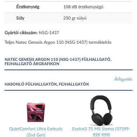
Érzékenység
108
dB
érzékenységű
Súly
250
gr
súlyú
Gyártói cikkszám:
NSG-1437
Teljes Natec Genesis Argon 110 (NSG-1437) termékleírás
NATEC GENESIS ARGON 110 (NSG-1437) FÜLHALLGATÓ,
FEJHALLGATÓ ÁRGRAFIKON
Árfigyelés
HASONLÓ FÜLHALLGATÓK, FEJHALLGATÓK
s
QuietComfort Ultra Earbuds
Evolve3 75 MS Stereo (37599-
(2nd Gen)
999-999)