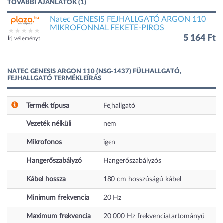
TOVÁBBI AJÁNLATOK (1)
Natec GENESIS FEJHALLGATÓ ARGON 110
MIKROFONNAL FEKETE-PIROS
5 164 Ft
Írj véleményt!
NATEC GENESIS ARGON 110 (NSG-1437) FÜLHALLGATÓ,
FEJHALLGATÓ TERMÉKLEÍRÁS
Termék típusa
Fejhallgató
Vezeték nélküli
nem
Mikrofonos
igen
Hangerőszabályzó
Hangerőszabályzós
Kábel hossza
180
cm
hosszúságú kábel
Minimum frekvencia
20
Hz
Maximum frekvencia
20 000
Hz
frekvenciatartományú