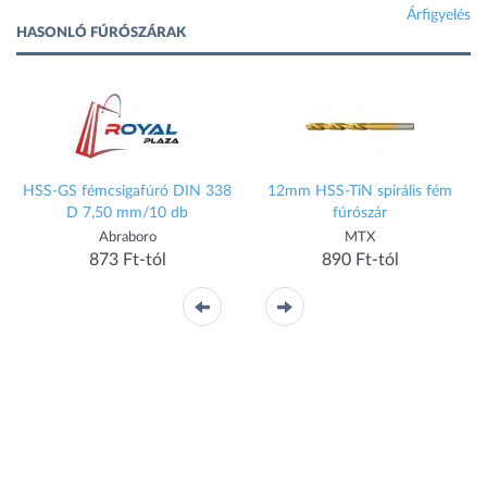
Árfigyelés
HASONLÓ FÚRÓSZÁRAK
HSS-GS fémcsigafúró DIN 338
12mm HSS-TiN spirális fém
D 7,50 mm/10 db
fúrószár
Abraboro
MTX
873 Ft-tól
890 Ft-tól