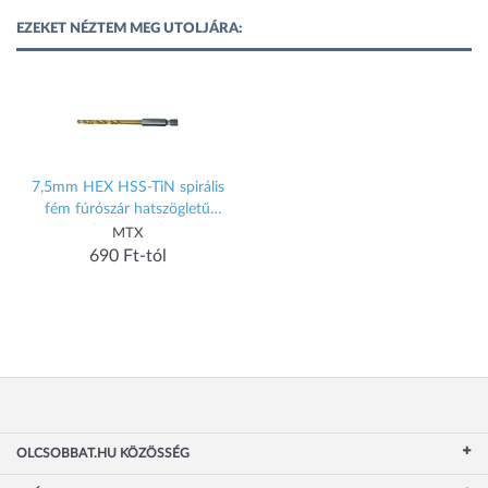
EZEKET NÉZTEM MEG UTOLJÁRA:
7,5mm HEX HSS-TiN spirális
fém fúrószár hatszögletű
befogással
MTX
690 Ft-tól
OLCSOBBAT.HU KÖZÖSSÉG