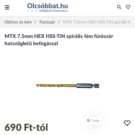
Otthon és kert
Fúrószár
MTX 7,5mm HEX HSS-TiN spirális fém f
690 Ft
-tól