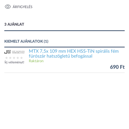
ÁRFIGYELÉS
1 kép
3 AJÁNLAT
KIEMELT AJÁNLATOK (1)
MTX 7,5x 109 mm HEX HSS-TiN spirális fém
fúrószár hatszögletű befogással
Raktáron
Írj véleményt!
690 Ft