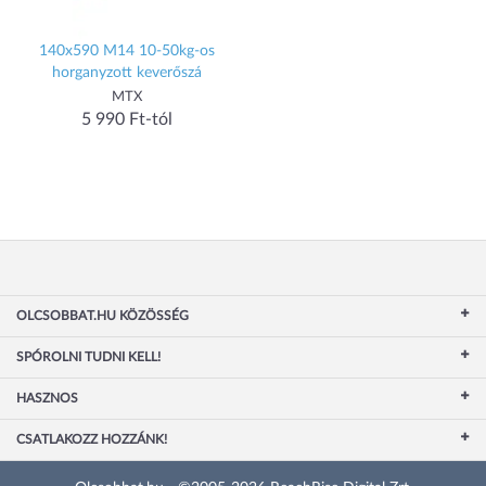
140x590 M14 10-50kg-os
horganyzott keverőszá
MTX
5 990 Ft-tól
OLCSOBBAT.HU KÖZÖSSÉG
SPÓROLNI TUDNI KELL!
HASZNOS
CSATLAKOZZ HOZZÁNK!