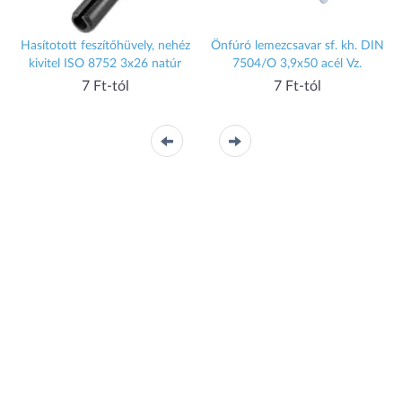
Hasítotott feszítőhüvely, nehéz
Önfúró lemezcsavar sf. kh. DIN
kivitel ISO 8752 3x26 natúr
7504/O 3,9x50 acél Vz.
7 Ft-tól
7 Ft-tól