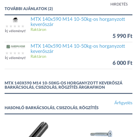
HIRDETÉS
TOVÁBBI AJÁNLATOK (2)
MTX 140x590 M14 10-50kg-os horganyzott
keverőszár
Raktáron
Írj véleményt!
5 990 Ft
MTX 140x590 M14 10-50kg-os horganyzott
keverőszár
Raktáron
Írj véleményt!
6 000 Ft
MTX 140X590 M14 10-50KG-OS HORGANYZOTT KEVERŐSZÁ
BARKÁCSOLÁS, CSISZOLÁS, RÖGZÍTÉS ÁRGRAFIKON
Árfigyelés
HASONLÓ BARKÁCSOLÁS, CSISZOLÁS, RÖGZÍTÉS