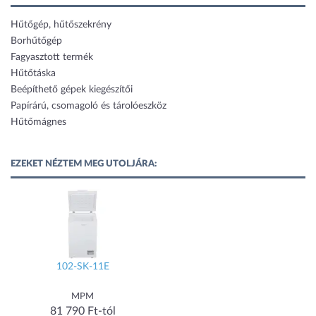
Hűtőgép, hűtőszekrény
Borhűtőgép
Fagyasztott termék
Hűtőtáska
Beépíthető gépek kiegészítői
Papírárú, csomagoló és tárolóeszköz
Hűtőmágnes
EZEKET NÉZTEM MEG UTOLJÁRA:
102-SK-11E
MPM
81 790 Ft-tól