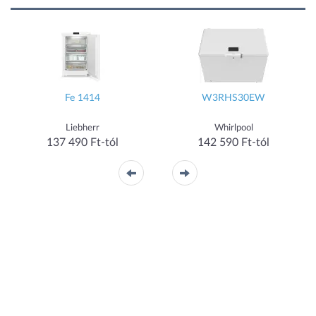
Fe 1414
W3RHS30EW
Liebherr
Whirlpool
137 490 Ft-tól
142 590 Ft-tól