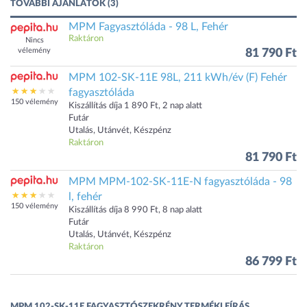
TOVÁBBI AJÁNLATOK (3)
MPM Fagyasztóláda - 98 L, Fehér
Raktáron
Nincs
vélemény
81 790 Ft
MPM 102-SK-11E 98L, 211 kWh/év (F) Fehér
fagyasztóláda
150 vélemény
Kiszállítás díja 1 890 Ft, 2 nap alatt
Futár
Utalás, Utánvét, Készpénz
Raktáron
81 790 Ft
MPM MPM-102-SK-11E-N fagyasztóláda - 98
l, fehér
150 vélemény
Kiszállítás díja 8 990 Ft, 8 nap alatt
Futár
Utalás, Utánvét, Készpénz
Raktáron
86 799 Ft
MPM 102-SK-11E FAGYASZTÓSZEKRÉNY TERMÉKLEÍRÁS