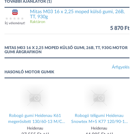
TOVÁBBI AJÁNLATOK (1)
Mitas M03 16 x 2,25 moped külső gumi, 26B,
TT, 930g
Raktáron
Írj véleményt!
5 870 Ft
MITAS M03 16 X 2,25 MOPED KÜLSŐ GUMI, 26B, TT, 930G MOTOR
GUMI ÁRGRAFIKON
Árfigyelés
HASONLÓ MOTOR GUMIK
i
Robogó gumi Heidenau K61
Robogó téligumi Heidenau
megerősített 130/60-13 M/C
Snowtex M+S K77 120/90-10
60P TL
66M TL
Heidenau
Heidenau