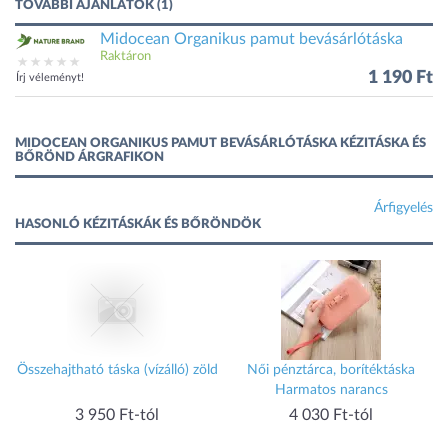
TOVÁBBI AJÁNLATOK (1)
Midocean Organikus pamut bevásárlótáska
Raktáron
1 190 Ft
Írj véleményt!
MIDOCEAN ORGANIKUS PAMUT BEVÁSÁRLÓTÁSKA KÉZITÁSKA ÉS
BŐRÖND ÁRGRAFIKON
Árfigyelés
HASONLÓ KÉZITÁSKÁK ÉS BŐRÖNDÖK
Összehajtható táska (vízálló) zöld
Női pénztárca, borítéktáska
Harmatos narancs
3 950 Ft-tól
4 030 Ft-tól