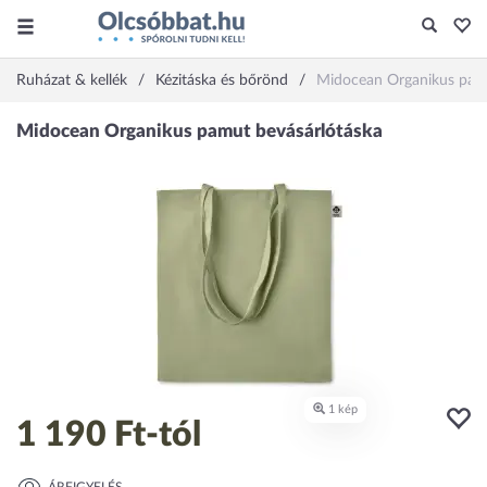
Ruházat & kellék
Kézitáska és bőrönd
Midocean Organikus pamu
1 190 Ft
-tól