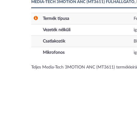
MEDIA-TECH 3MOTION ANC (MT3611) FÜLHALLGATÓ,
Termék típusa
F
Vezeték nélküli
i
Csatlakozók
B
Mikrofonos
i
Teljes Media-Tech 3MOTION ANC (MT3611) termékleírá