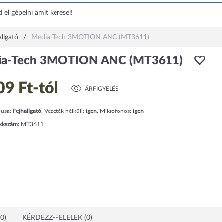
allgató
Media-Tech 3MOTION ANC (MT3611)
ia-Tech 3MOTION ANC (MT3611)
09 Ft
-tól
ÁRFIGYELÉS
pusa:
Fejhallgató
,
Vezeték nélküli:
igen
,
Mikrofonos:
igen
ikkszám:
MT3611
0)
KÉRDEZZ-FELELEK (0)