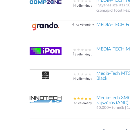
MEDIA-TECH Fej
Ingyenes szállítás 1
Írj véleményt!
csomagról fotót kés
MEDIA-TECH Fej
Nincs vélemény
MEDIA-TECH M
Írj véleményt!
Media-Tech MT
Black
Írj véleményt!
Media-Tech 3MO
zajszűrős (ANC) 
16 vélemény
60.000+ termék | 1.