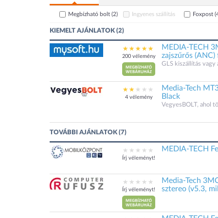
Megbízható bolt
(2)
Ingyenes szállítás
Foxpost
(
KIEMELT AJÁNLATOK (2)
MEDIA-TECH 3MO
zajszűrős (ANC) 
200 vélemény
GLS kiszállítás vagy 
Media-Tech MT
Black
4 vélemény
VegyesBOLT, ahol t
TOVÁBBI AJÁNLATOK (7)
MEDIA-TECH Fej
Írj véleményt!
Media-Tech 3MO
sztereo (v5.3, m
Írj véleményt!