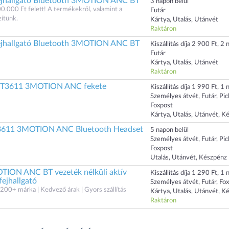
hallgató Bluetooth 3MOTION ANC BT
3 napon belül
00.000 Ft felett! A termékekről, valamint a
Futár
zítünk.
Kártya, Utalás, Utánvét
Raktáron
hallgató Bluetooth 3MOTION ANC BT
Kiszállítás díja 2 900 Ft, 2 n
Futár
Kártya, Utalás, Utánvét
Raktáron
T3611 3MOTION ANC fekete
Kiszállítás díja 1 990 Ft, 1 n
Személyes átvét, Futár, Pi
Foxpost
Kártya, Utalás, Utánvét, K
3611 3MOTION ANC Bluetooth Headset
5 napon belül
Személyes átvét, Futár, Pi
Foxpost
Utalás, Utánvét, Készpénz
TION ANC BT vezeték nélküli aktív
Kiszállítás díja 1 290 Ft, 1 n
fejhallgató
Személyes átvét, Futár, Fo
200+ márka | Kedvező árak | Gyors szállítás
Kártya, Utalás, Utánvét, K
Raktáron