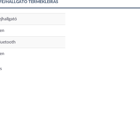
 FEJHALLGATÓ TERMÉKLEÍRÁS
ejhallgató
gen
luetooth
gen
s