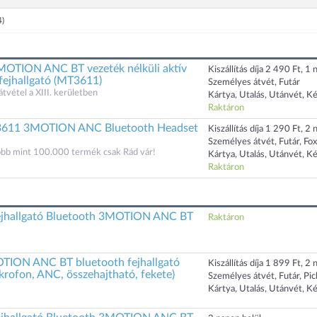
4)
TION ANC BT vezeték nélküli aktív
Kiszállítás díja 2 490 Ft, 1 n
fejhallgató (MT3611)
Személyes átvét, Futár
átvétel a XIII. kerületben
Kártya, Utalás, Utánvét, K
Raktáron
3611 3MOTION ANC Bluetooth Headset
Kiszállítás díja 1 290 Ft, 2 n
Személyes átvét, Futár, Fo
öbb mint 100.000 termék csak Rád vár!
Kártya, Utalás, Utánvét, K
Raktáron
hallgató Bluetooth 3MOTION ANC BT
Raktáron
TION ANC BT bluetooth fejhallgató
Kiszállítás díja 1 899 Ft, 2 n
ikrofon, ANC, összehajtható, fekete)
Személyes átvét, Futár, Pi
Kártya, Utalás, Utánvét, K