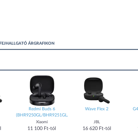
 FEJHALLGATÓ ÁRGRAFIKON
Redmi Buds 6
Wave Flex 2
G4
(BHR9250GL/BHR9251GL/BHR9245GL)
Xiaomi
JBL
l
11 100 Ft-tól
16 620 Ft-tól