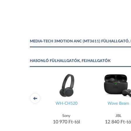
MEDIA-TECH 3MOTION ANC (MT3611) FÜLHALLGATÓ,
HASONLÓ FÜLHALLGATÓK, FEJHALLGATÓK
Tune 530BT
WH-CH520
Wave Beam
JBL
Sony
JBL
15 190 Ft-tól
10 970 Ft-tól
12 840 Ft-tó