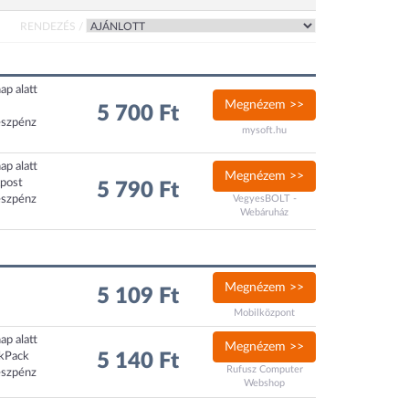
RENDEZÉS /
ap alatt
Megnézem >>
5 700 Ft
észpénz
mysoft.hu
ap alatt
Megnézem >>
xpost
5 790 Ft
észpénz
VegyesBOLT -
Webáruház
Megnézem >>
5 109 Ft
Mobilközpont
ap alatt
Megnézem >>
ckPack
5 140 Ft
Rufusz Computer
észpénz
Webshop