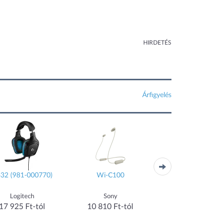
HIRDETÉS
Árfigyelés
32 (981-000770)
Wi-C100
Wave Flex
Logitech
Sony
JBL
17 925 Ft-tól
10 810 Ft-tól
16 220 Ft-tól