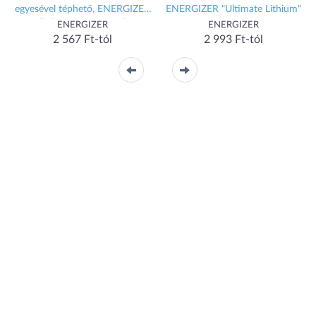
egyesével téphető, ENERGIZER
ENERGIZER "Ultimate Lithium"
Alkaline Power Kartella
ENERGIZER
ENERGIZER
2 567 Ft-tól
2 993 Ft-tól