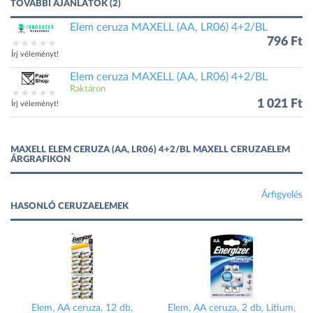
TOVÁBBI AJÁNLATOK (2)
Elem ceruza MAXELL (AA, LR06) 4+2/BL
796 Ft
Írj véleményt!
Elem ceruza MAXELL (AA, LR06) 4+2/BL
Raktáron
1 021 Ft
Írj véleményt!
MAXELL ELEM CERUZA (AA, LR06) 4+2/BL MAXELL CERUZAELEM
ÁRGRAFIKON
Árfigyelés
HASONLÓ CERUZAELEMEK
Elem, AA ceruza, 12 db,
Elem, AA ceruza, 2 db, Lítium,