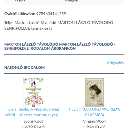
Nyelv
Magyar
Gyártói cikkszám:
9789634141259
Teljes Marton László Távolódó MARTON LÁSZLÓ TÁVOLODÓ -
SENKIFÖLDJE termékleírás
MARTON LÁSZLÓ TÁVOLÓDÓ MARTON LÁSZLÓ TÁVOLODÓ -
SENKIFÖLDJE IRODALOM ÁRGRAFIKON
Árfigyelés
HASONLÓ IRODALOM
m
Dela Kienle: A világ műanyag
FLUSH (OXFORD WORLD'S
nélkül - Mi tartalmaz műanyagot,
CLASSICS)
és hogyan korlátozhatjuk a
Scolar Kiadó
Virginia Woolf
használatát? (9789635090853)
1 679 Ft-tól
1 924 Ft-tól