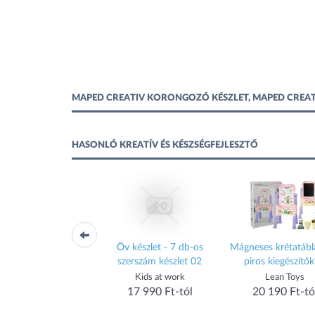
MAPED CREATIV KORONGOZÓ KÉSZLET, MAPED CREATI
HASONLÓ KREATÍV ÉS KÉSZSÉGFEJLESZTŐ
atív készségfejlesztő
Öv készlet - 7 db-os
Mágneses krétatábl
ajzkészlet, MAPED
szerszám készlet 02
piros kiegészítők
ATIV "Lumi Board"
MAPED CREATIV
Kids at work
Lean Toys
20 289 Ft-tól
17 990 Ft-tól
20 190 Ft-tó