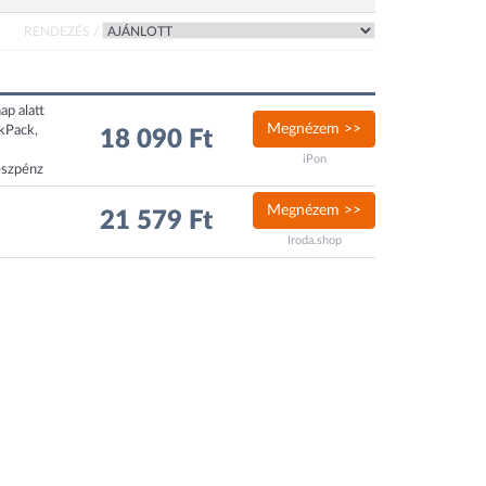
RENDEZÉS /
ap alatt
Megnézem >>
ckPack,
18 090 Ft
iPon
észpénz
Megnézem >>
21 579 Ft
Iroda.shop