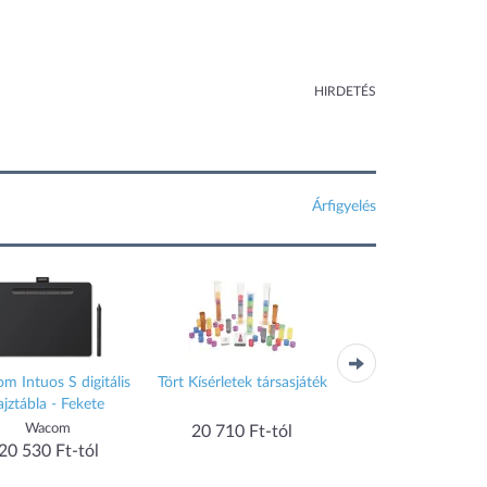
HIRDETÉS
Árfigyelés
m Intuos S digitális
Tört Kísérletek társasjáték
Chipolino Superma
ajztábla - Fekete
játékszett fényekke
hangokkal
Wacom
20 710 Ft-tól
18 990 Ft-tól
20 530 Ft-tól