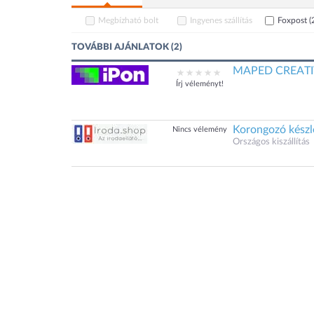
Megbízható bolt
Ingyenes szállítás
Foxpost
(
TOVÁBBI AJÁNLATOK (2)
MAPED CREATIV 
Írj véleményt!
Korongozó készl
Nincs vélemény
Országos kiszállítás