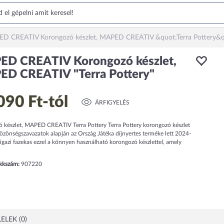
D CREATIV Korongozó készlet, MAPED CREATIV &quot;Terra Pottery&q
D CREATIV Korongozó készlet,
D CREATIV "Terra Pottery"
090 Ft
-tól
ÁRFIGYELÉS
 készlet, MAPED CREATIV Terra Pottery Terra Pottery korongozó készlet
özönségszavazatok alapján az Ország Játéka díjnyertes terméke lett 2024-
igazi fazekas ezzel a könnyen használható korongozó készlettel, amely
ikkszám:
907220
ELEK (0)