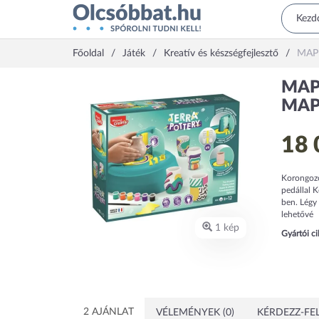
Főoldal
Játék
Kreatív és készségfejlesztő
MAPE
MAPE
MAPE
18 
Korongozó
pedállal K
ben. Légy 
lehetővé
1 kép
Gyártói c
2 AJÁNLAT
VÉLEMÉNYEK (0)
KÉRDEZZ-FEL