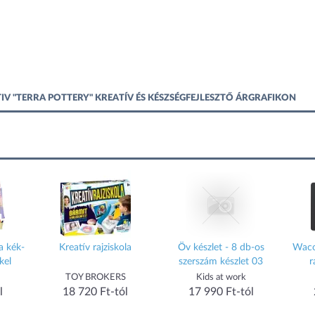
V "TERRA POTTERY" KREATÍV ÉS KÉSZSÉGFEJLESZTŐ ÁRGRAFIKON
a kék-
Kreatív rajziskola
Öv készlet - 8 db-os
Waco
kel
szerszám készlet 03
r
TOY BROKERS
Kids at work
l
18 720 Ft-tól
17 990 Ft-tól