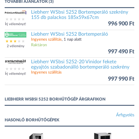
TOVÁBBI AJÁNLATOK (3)
Liebherr WSbsi 5252 Bortemperáló szekrény
155 db palackos 185x59x67cm
996 900 Ft
Írj véleményt!
Liebherr WSbsi 5252 Bortemperáló
Ingyenes szállítás
, 1 nap alatt
Raktáron
2 vélemény
997 490 Ft
Liebherr WSbsi 5252-20 Vinidor fekete
egyajtós szabadonálló bortemperáló szekrény
Ingyenes szállítás
Írj véleményt!
997 990 Ft
LIEBHERR WSBSI 5252 BORHŰTŐGÉP ÁRGRAFIKON
Árfigyelés
HASONLÓ BORHŰTŐGÉPEK