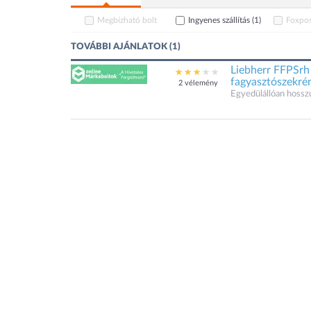
Megbízható bolt
Ingyenes szállítás
(1)
Foxpos
TOVÁBBI AJÁNLATOK (1)
Liebherr FFPSrh 
fagyasztószekré
2 vélemény
Egyedülállóan hoss