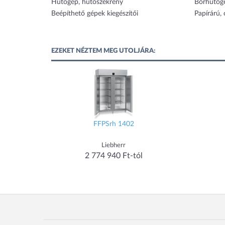
Hűtőgép, hűtőszekrény
Borhűtőg
Beépíthető gépek kiegészítői
Papírárú,
EZEKET NÉZTEM MEG UTOLJÁRA:
FFPSrh 1402
Liebherr
2 774 940 Ft-tól