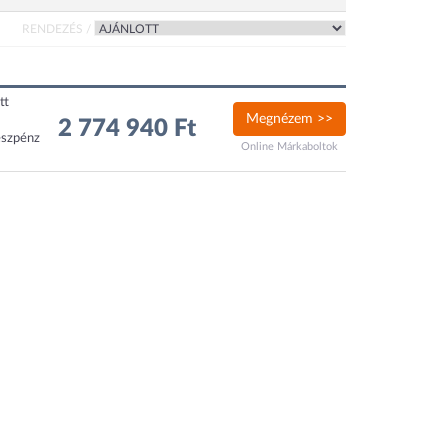
RENDEZÉS /
tt
Megnézem >>
2 774 940 Ft
észpénz
Online Márkaboltok