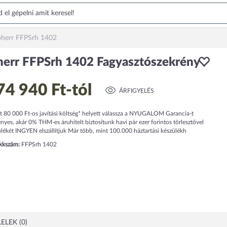
bherr FFPSrh 1402
herr FFPSrh 1402 Fagyasztószekrény
74 940 Ft
-tól
ÁRFIGYELÉS
t 80 000 Ft-os javítási költség* helyett válassza a NYUGALOM Garancia-t
es, akár 0% THM-es áruhitelt biztosítunk havi pár ezer forintos törlesztővel
lékét INGYEN elszállítjuk Már több, mint 100.000 háztartási készülékh
ikkszám:
FFPSrh 1402
ELEK (0)