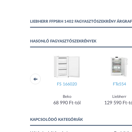
LIEBHERR FFPSRH 1402 FAGYASZTÓSZEKRÉNY ÁRGRA
HASONLÓ FAGYASZTÓSZEKRÉNYEK
GB 341
FS 166020
FTe554
Bomann
Beko
Liebherr
56 833 Ft-tól
68 990 Ft-tól
129 590 Ft-t
KAPCSOLÓDÓ KATEGÓRIÁK