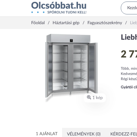
Főoldal
Háztartási gép
Fagyasztószekrény
Lie
Lieb
2 7
Több, min
Kedvezmény
Régi készü
Gyártói c
1 kép
1 AJÁNLAT
VÉLEMÉNYEK (0)
KÉRDEZZ-FEL