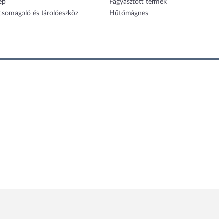
ép
Fagyasztott termék
 csomagoló és tárolóeszköz
Hűtőmágnes