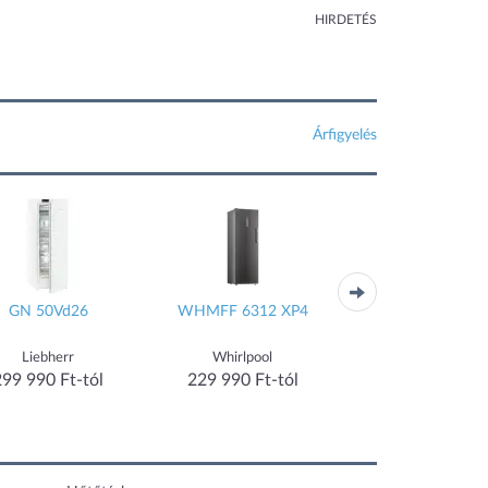
HIRDETÉS
Árfigyelés
GN 50Vd26
WHMFF 6312 XP4
Fe 1414
Liebherr
Whirlpool
Liebherr
299 990 Ft-tól
229 990 Ft-tól
137 490 Ft-tó