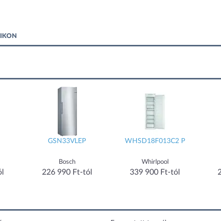
FIKON
GSN33VLEP
WHSD18F013C2 P
Bosch
Whirlpool
ól
226 990 Ft-tól
339 900 Ft-tól