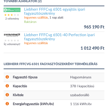
TOVÁBBI AJÁNLATOK (2)
Liebherr FFFCvg 6501 egyajtós ipari
fagyasztószekrény
Ingyenes szállítás
, 1 nap alatt
2 vélemény
Raktáron
965 190 Ft
Liebherr FFFCvg 6501-40 Perfection ipari
fagyasztószekrény
Ingyenes szállítás
Írj véleményt!
1 012 490 Ft
LIEBHERR FFFCVG 6501 FAGYASZTÓSZEKRÉNY TERMÉKLEÍRÁS
Fagyasztó típusa
Hagyományos
Kapacitás
378
l
kapacitású
Kivitele
szabadonálló
Energiafogyasztás (kWh/év)
1 116
kWh/év