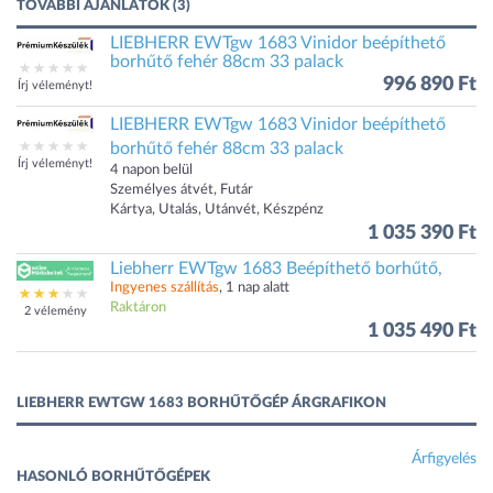
TOVÁBBI AJÁNLATOK (3)
LIEBHERR EWTgw 1683 Vinidor beépíthető
borhűtő fehér 88cm 33 palack
996 890 Ft
Írj véleményt!
LIEBHERR EWTgw 1683 Vinidor beépíthető
borhűtő fehér 88cm 33 palack
Írj véleményt!
4 napon belül
Személyes átvét, Futár
Kártya, Utalás, Utánvét, Készpénz
1 035 390 Ft
Liebherr EWTgw 1683 Beépíthető borhűtő,
Ingyenes szállítás
, 1 nap alatt
Raktáron
2 vélemény
1 035 490 Ft
LIEBHERR EWTGW 1683 BORHŰTŐGÉP ÁRGRAFIKON
Árfigyelés
HASONLÓ BORHŰTŐGÉPEK