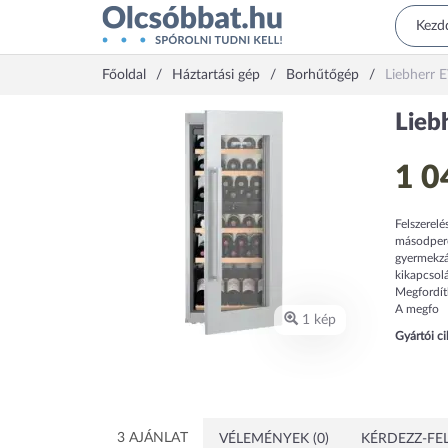
Főoldal
Háztartási gép
Borhűtőgép
Liebherr 
Lieb
1 0
Felszerelé
másodperc
gyermekzá
kikapcsolá
Megfordíth
A megfo
1 kép
Gyártói c
3 AJÁNLAT
VÉLEMÉNYEK (0)
KÉRDEZZ-FEL