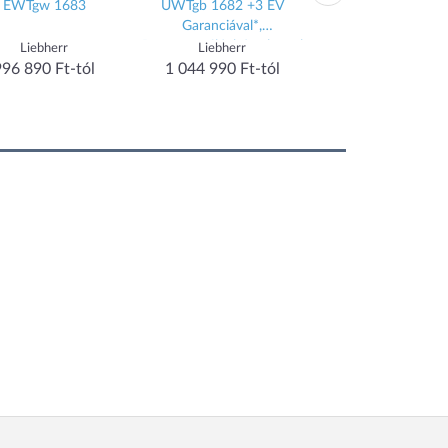
EWTgw 1683
UWTgb 1682 +3 ÉV
FDv 4643
Garanciával*,
Bortemperáló, bútorlappal
Liebherr
Liebherr
Liebherr
996 890 Ft-tól
1 044 990 Ft-tól
1 097 900 Ft-t