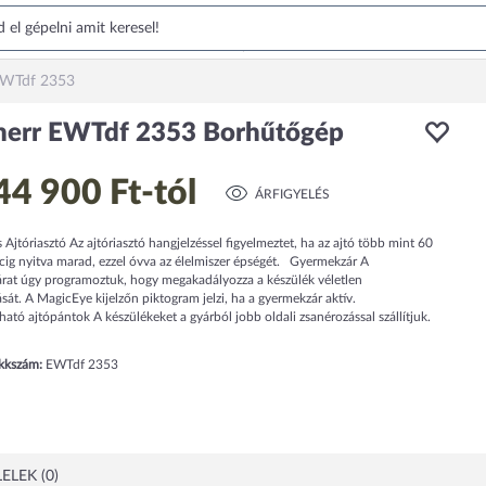
EWTdf 2353
herr EWTdf 2353 Borhűtőgép
44 900 Ft
-tól
ÁRFIGYELÉS
s Ajtóriasztó Az ajtóriasztó hangjelzéssel figyelmeztet, ha az ajtó több mint 60
ig nyitva marad, ezzel óvva az élelmiszer épségét. Gyermekzár A
rat úgy programoztuk, hogy megakadályozza a készülék véletlen
sát. A MagicEye kijelzőn piktogram jelzi, ha a gyermekzár aktív.
ató ajtópántok A készülékeket a gyárból jobb oldali zsanérozással szállítjuk.
ikkszám:
EWTdf 2353
ELEK (0)