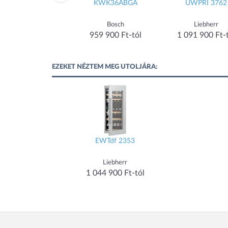
WPbsi 5052
KWK36ABGA
UWPRI 3762
Liebherr
Bosch
Liebherr
949 900 Ft-tól
959 900 Ft-tól
1 091 900 Ft-
EZEKET NÉZTEM MEG UTOLJÁRA:
EWTdf 2353
Liebherr
1 044 900 Ft-tól