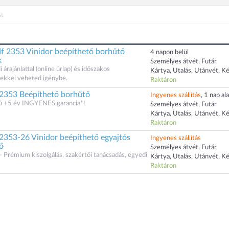
t
 2353 Vinidor beépíthető borhűtő
4 napon belül
k
Személyes átvét, Futár
rajánlattal (online űrlap) és időszakos
Kártya, Utalás, Utánvét, K
kkel veheted igénybe.
Raktáron
2353 Beépíthető borhűtő
Ingyenes szállítás
, 1 nap ala
zú +5 év INGYENES garancia*!
Személyes átvét, Futár
Kártya, Utalás, Utánvét, K
Raktáron
2353-26 Vinidor beépíthető egyajtós
Ingyenes szállítás
ő
Személyes átvét, Futár
Prémium kiszolgálás, szakértői tanácsadás, egyedi
Kártya, Utalás, Utánvét, K
Raktáron