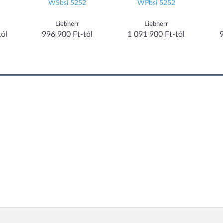
WSbsi 5252
WPbsi 5252
Liebherr
Liebherr
tól
996 900 Ft-tól
1 091 900 Ft-tól