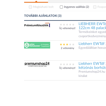
Megbízható bolt
Ingyenes szállítás
(2)
Foxpos
TOVÁBBI AJÁNLATOK (3)
LIEBHERR EWTdf
122cm 48 palac
Írj véleményt!
Termékeinket egyedi á
csoportkedvezménye
Liebherr EWTdf 
Egyedülállóan hoss
2 vélemény
Liebherr EWTdf 
kétzónás borhűt
Írj véleményt!
Premiumshop24.hu - 
kínálat