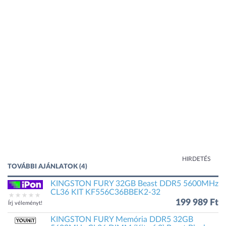
HIRDETÉS
TOVÁBBI AJÁNLATOK (4)
KINGSTON FURY 32GB Beast DDR5 5600MHz
CL36 KIT KF556C36BBEK2-32
199 989 Ft
Írj véleményt!
KINGSTON FURY Memória DDR5 32GB