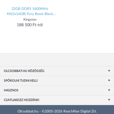
32GB DDR5 5600MHz
Kit(2x16GB) Fury Beast Black
(KF556C36BBEK2-32)
Kingston
188 500 Ft-tól
OLCSOBBAT.HU KÖZÖSSÉG
SPÓROLNI TUDNI KELL!
HASZNOS
CSATLAKOZZ HOZZÁNK!
Olcsobbat.hu - ©2005-2026 ReachRise Digital Zrt.