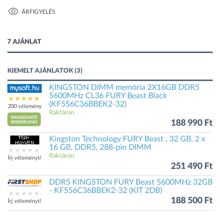
ÁRFIGYELÉS
1 kép
7 AJÁNLAT
KIEMELT AJÁNLATOK (3)
KINGSTON DIMM memória 2X16GB DDR5
5600MHz CL36 FURY Beast Black
(KF556C36BBEK2-32)
200 vélemény
Raktáron
188 990 Ft
Kingston Technology FURY Beast , 32 GB, 2 x
16 GB, DDR5, 288-pin DIMM
Raktáron
Írj véleményt!
251 490 Ft
DDR5 KINGSTON FURY Beast 5600MHz 32GB
- KF556C36BBEK2-32 (KIT 2DB)
188 500 Ft
Írj véleményt!