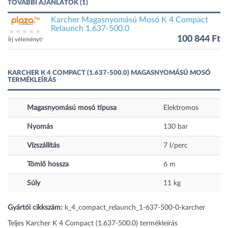
TOVÁBBI AJÁNLATOK (1)
Karcher Magasnyomású Mosó K 4 Compact
Relaunch 1.637-500.0
100 844 Ft
Írj véleményt!
KARCHER K 4 COMPACT (1.637-500.0) MAGASNYOMÁSÚ MOSÓ
TERMÉKLEÍRÁS
Magasnyomású mosó típusa
Elektromos
Nyomás
130
bar
Vízszállítás
7
l/perc
Tömlő hossza
6
m
Súly
11
kg
Gyártói cikkszám:
k_4_compact_relaunch_1-637-500-0-karcher
Teljes Karcher K 4 Compact (1.637-500.0) termékleírás