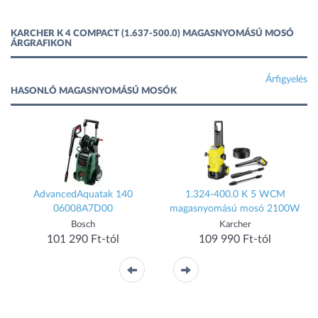
KARCHER K 4 COMPACT (1.637-500.0) MAGASNYOMÁSÚ MOSÓ
ÁRGRAFIKON
Árfigyelés
HASONLÓ MAGASNYOMÁSÚ MOSÓK
AdvancedAquatak 140
1.324-400.0 K 5 WCM
06008A7D00
magasnyomású mosó 2100W
Bosch
Karcher
101 290 Ft-tól
109 990 Ft-tól