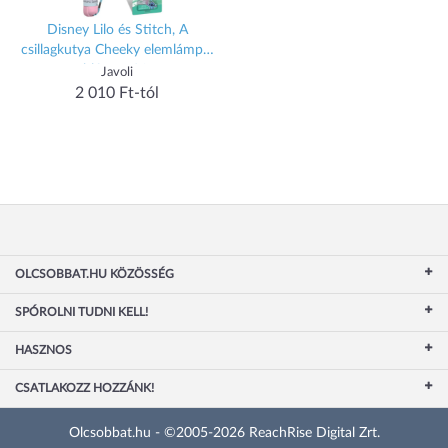
Disney Lilo és Stitch, A
csillagkutya Cheeky elemlámpa,
zseblámpa 21 cm
Javoli
2 010 Ft-tól
OLCSOBBAT.HU KÖZÖSSÉG
SPÓROLNI TUDNI KELL!
HASZNOS
CSATLAKOZZ HOZZÁNK!
Olcsobbat.hu - ©2005-2026 ReachRise Digital Zrt.