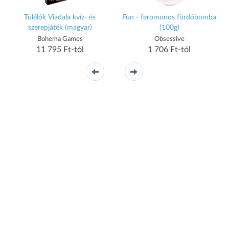
Túlélők Viadala kvíz- és
Fun - feromonos fürdőbomba
szerepjáték (magyar)
(100g)
Bohema Games
Obsessive
11 795 Ft-tól
1 706 Ft-tól