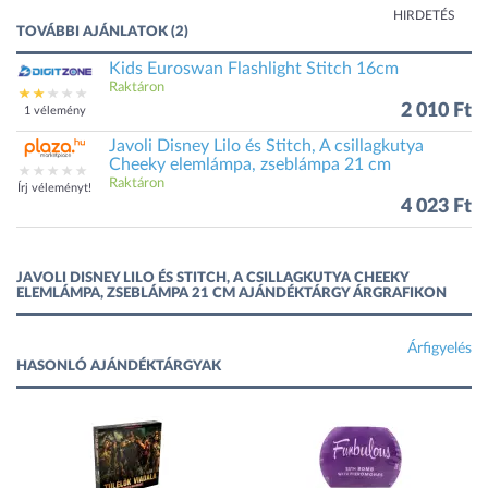
HIRDETÉS
TOVÁBBI AJÁNLATOK (2)
Kids Euroswan Flashlight Stitch 16cm
Raktáron
2 010 Ft
1 vélemény
Javoli Disney Lilo és Stitch, A csillagkutya
Cheeky elemlámpa, zseblámpa 21 cm
Raktáron
Írj véleményt!
4 023 Ft
JAVOLI DISNEY LILO ÉS STITCH, A CSILLAGKUTYA CHEEKY
ELEMLÁMPA, ZSEBLÁMPA 21 CM AJÁNDÉKTÁRGY ÁRGRAFIKON
Árfigyelés
HASONLÓ AJÁNDÉKTÁRGYAK