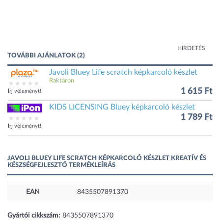
HIRDETÉS
TOVÁBBI AJÁNLATOK (2)
Javoli Bluey Life scratch képkarcoló készlet
Raktáron
1 615 Ft
Írj véleményt!
KIDS LICENSING Bluey képkarcoló készlet
1 789 Ft
Írj véleményt!
JAVOLI BLUEY LIFE SCRATCH KÉPKARCOLÓ KÉSZLET KREATÍV ÉS
KÉSZSÉGFEJLESZTŐ TERMÉKLEÍRÁS
EAN
8435507891370
Gyártói cikkszám:
8435507891370