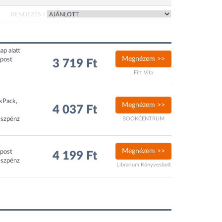
RENDEZÉS /
ap alatt
Megnézem >>
xpost
3 719 Ft
Fitt Vita
ckPack,
Megnézem >>
4 037 Ft
észpénz
BOOKCENTRUM
Megnézem >>
xpost
4 199 Ft
észpénz
Librarium Könyvesbolt