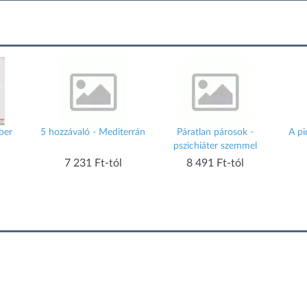
ber
5 hozzávaló - Mediterrán
Páratlan párosok -
A p
pszichiáter szemmel
7 231 Ft-tól
8 491 Ft-tól