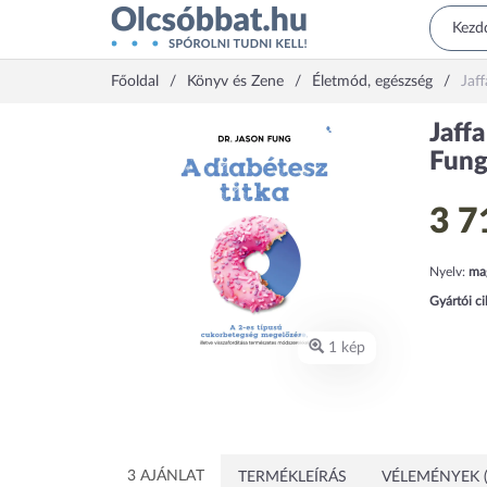
Főoldal
Könyv és Zene
Életmód, egészség
Jaf
Jaffa
Fun
3 7
Nyelv:
ma
Gyártói c
1 kép
3 AJÁNLAT
TERMÉKLEÍRÁS
VÉLEMÉNYEK (