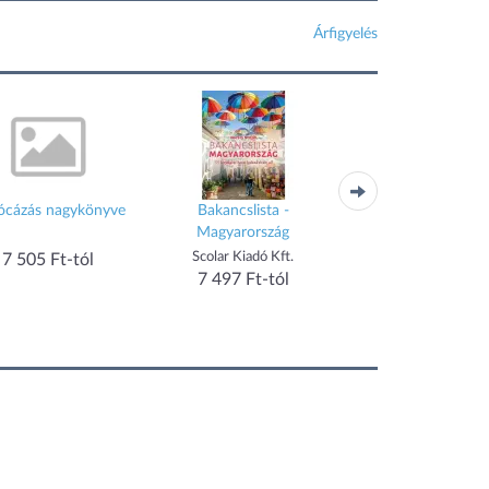
Árfigyelés
iócázás nagykönyve
Bakancslista -
Babanapló - Emlék
Magyarország
gyermeked első h
évéből - Sarah P
Scolar Kiadó Kft.
Scolar Kiadó Kft.
7 505 Ft-tól
7 497 Ft-tól
7 559 Ft-tól