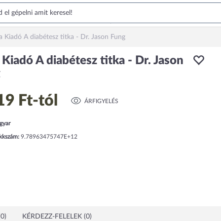
fa Kiadó A diabétesz titka - Dr. Jason Fung
 Kiadó A diabétesz titka - Dr. Jason
g
19 Ft
-tól
ÁRFIGYELÉS
gyar
ikkszám:
9.78963475747E+12
0)
KÉRDEZZ-FELELEK (0)