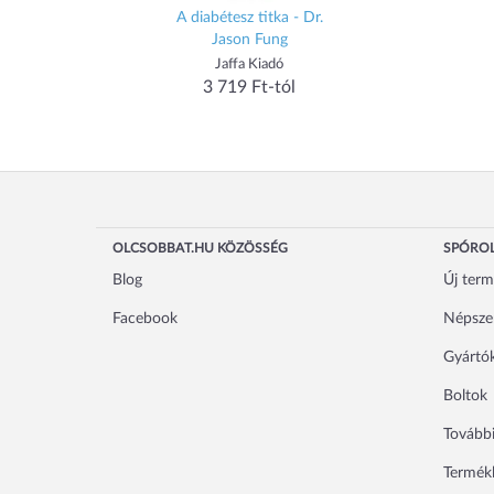
A diabétesz titka - Dr.
Jason Fung
Jaffa Kiadó
3 719 Ft-tól
OLCSOBBAT.HU KÖZÖSSÉG
SPÓROL
Blog
Új ter
Facebook
Népsze
Gyártó
Boltok
További
Termékl