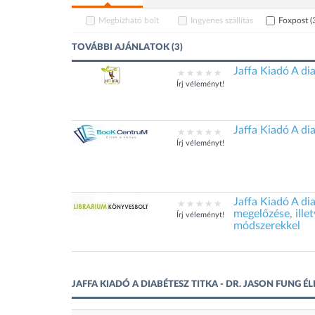
Megbízható bolt
Ingyenes szállítás
Foxpost
(
TOVÁBBI AJÁNLATOK (3)
Jaffa Kiadó A di
Írj véleményt!
Jaffa Kiadó A di
Írj véleményt!
Jaffa Kiadó A di
megelőzése, ille
Írj véleményt!
módszerekkel
JAFFA KIADÓ A DIABÉTESZ TITKA - DR. JASON FUNG 