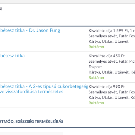
3)
abétesz titka - Dr. Jason Fung
Kiszállítás díja 1 599 Ft, 1 n
Személyes átvét, Futár, Fo
Kártya, Utalás, Utánvét
Raktáron
abétesz titka
Kiszállítás díja 450 Ft
Személyes átvét, Futár, Pi
Foxpost
Kártya, Utalás, Utánvét, K
Raktáron
abétesz titka - A 2-es típusú cukorbetegség
Kiszállítás díja 990 Ft
tve visszafordítása természetes
Személyes átvét, Futár, Fo
Kártya, Utalás, Utánvét, K
Raktáron
ÉLETMÓD, EGÉSZSÉG TERMÉKLEÍRÁS