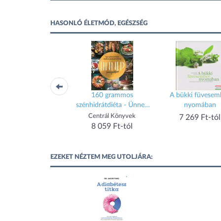
HASONLÓ ÉLETMÓD, EGÉSZSÉG
Housesketching
160 grammos
A bükki füvesem
szénhidrátdiéta - Ünnep
nyomában
könnyebben
Scolar Kiadó
Centrál Könyvek
7 269 Ft-tól
7 204 Ft-tól
8 059 Ft-tól
EZEKET NÉZTEM MEG UTOLJÁRA: