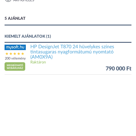
ÁRFIGYELÉS
1 kép
5 AJÁNLAT
KIEMELT AJÁNLATOK (1)
HP DesignJet T870 24 hüvelykes színes
tintasugaras nyagformátumú nyomtató
(AM0X9A)
200 vélemény
Raktáron
790 000 Ft