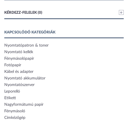
KÉRDEZZ-FELELEK (0)
KAPCSOLÓDÓ KATEGÓRIÁK
Nyomtatópatron & toner
Nyomtató kellék
Fénymásolópapír
Fotópapír
Kábel és adapter
Nyomtató akkumulátor
Nyomtatószerver
Leporelló
Etikett
Nagyformátumú papír
Fénymásoló
Címkézőgép