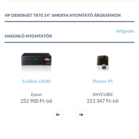
HP DESIGNJET T870 24" AM0X9A NYOMTATÓ ÁRGRAFIKON
Árfigyelés
HASONLÓ NYOMTATÓK
EcoTank L8180
Photon P1
Epson
ANYCUBIC
252 900 Ft-tól
213 347 Ft-tól