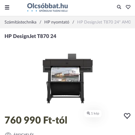
Számítástechnika
HP nyomtató
HP DesignJet T870 24" AM0X
760 990 Ft
-tól