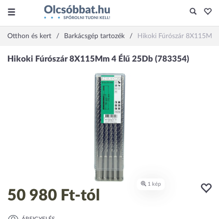
Otthon és kert
Barkácsgép tartozék
Hikoki Fúrószár 8X115Mm 
50 980 Ft
-tól