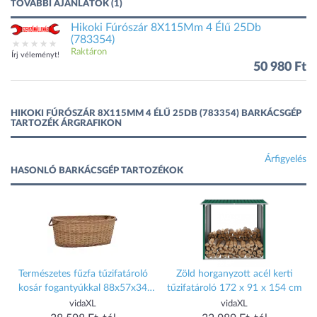
TOVÁBBI AJÁNLATOK (1)
Hikoki Fúrószár 8X115Mm 4 Élű 25Db
(783354)
Raktáron
Írj véleményt!
50 980 Ft
HIKOKI FÚRÓSZÁR 8X115MM 4 ÉLŰ 25DB (783354) BARKÁCSGÉP
TARTOZÉK ÁRGRAFIKON
Árfigyelés
HASONLÓ BARKÁCSGÉP TARTOZÉKOK
Természetes fűzfa tűzifatároló
Zöld horganyzott acél kerti
kosár fogantyúkkal 88x57x34
tűzifatároló 172 x 91 x 154 cm
cm
vidaXL
vidaXL