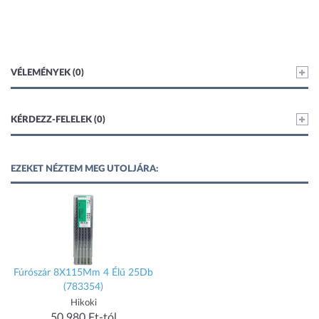
VÉLEMÉNYEK (0)
KÉRDEZZ-FELELEK (0)
EZEKET NÉZTEM MEG UTOLJÁRA:
Fúrószár 8X115Mm 4 Élű 25Db
(783354)
Hikoki
50 980 Ft-tól