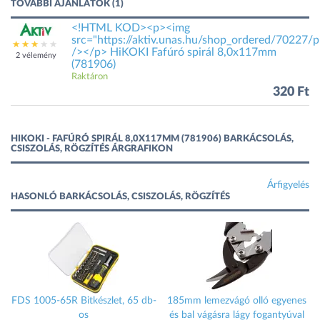
TOVÁBBI AJÁNLATOK (1)
<!HTML KOD><p><img
src="https://aktiv.unas.hu/shop_ordered/70227/pi
/></p> HiKOKI Fafúró spirál 8,0x117mm
2 vélemény
(781906)
Raktáron
320 Ft
HIKOKI - FAFÚRÓ SPIRÁL 8,0X117MM (781906) BARKÁCSOLÁS,
CSISZOLÁS, RÖGZÍTÉS ÁRGRAFIKON
Árfigyelés
HASONLÓ BARKÁCSOLÁS, CSISZOLÁS, RÖGZÍTÉS
FDS 1005-65R Bitkészlet, 65 db-
185mm lemezvágó olló egyenes
os
és bal vágásra lágy fogantyúval