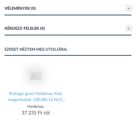
VÉLEMÉNYEK (0)
KÉRDEZZ-FELELEK (0)
EZEKET NÉZTEM MEG UTOLJÁRA:
Robogó gumi Heidenau K66
megerősített 100/80-16 M/C
56P TL
Heidenau
37 235 Ft-tól