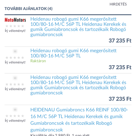
HIRDETÉS
TOVÁBBI AJÁNLATOK (4)
Heidenau robogó gumi K66 megerősített
100/80-16 M/C 56P TL Heidenau Kerekek és
gumik Gumiabroncsok és tartozékaik Robogó
Írj véleményt!
gumiabroncsok
37 235 Ft
Heidenau robogó gumi K66 megerősített
100/80-16 M/C 56P TL
Raktáron
Írj véleményt!
37 235 Ft
Heidenau robogó gumi K66 megerősített
100/80-16 M/C 56P TL Heidenau Kerekek és
gumik Gumiabroncsok és tartozékaik Robogó
Írj véleményt!
gumiabroncsok
37 235 Ft
HEIDENAU Gumiabroncs K66 REINF 100/80-
16 M/C 56P TL Heidenau Kerekek és gumik
Írj véleményt!
Gumiabroncsok és tartozékaik Robogó
gumiabroncsok
Kiszállítás díja 2 980 Ft, 1 nap alatt