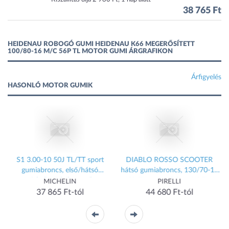
38 765 Ft
HEIDENAU ROBOGÓ GUMI HEIDENAU K66 MEGERŐSÍTETT
100/80-16 M/C 56P TL MOTOR GUMI ÁRGRAFIKON
Árfigyelés
HASONLÓ MOTOR GUMIK
S1 3.00-10 50J TL/TT sport
DIABLO ROSSO SCOOTER
gumiabroncs, első/hátsó
hátsó gumiabroncs, 130/70-12
Michelin Felnik, gumik,
62P TL, megerősített PIRELLI
MICHELIN
PIRELLI
kiegészítők Gumik Robogó gumik
Felnik, gumik, kiegészítők Gumik
37 865 Ft-tól
44 680 Ft-tól
k
Robogó gumik