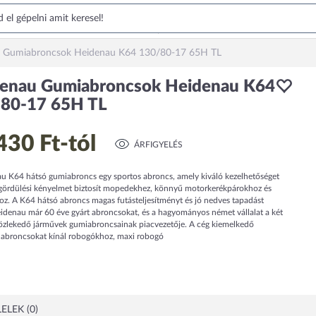
 Gumiabroncsok Heidenau K64 130/80-17 65H TL
enau Gumiabroncsok Heidenau K64
80-17 65H TL
430 Ft
-tól
ÁRFIGYELÉS
u K64 hátsó gumiabroncs egy sportos abroncs, amely kiváló kezelhetőséget
gördülési kényelmet biztosít mopedekhez, könnyű motorkerékpárokhoz és
z. A K64 hátsó abroncs magas futásteljesítményt és jó nedves tapadást
eidenau már 60 éve gyárt abroncsokat, és a hagyományos német vállalat a két
özlekedő járművek gumiabroncsainak piacvezetője. A cég kiemelkedő
abroncsokat kínál robogókhoz, maxi robogó
ELEK (0)