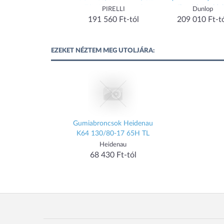
motorgumi
78V TL motorgumi
széles-fehér-oldal
PIRELLI
PIRELLI
Dunlop
180/65 B 16 M/C 
191 955 Ft-tól
191 560 Ft-tól
209 010 Ft-t
EZEKET NÉZTEM MEG UTOLJÁRA:
Gumiabroncsok Heidenau
K64 130/80-17 65H TL
Heidenau
68 430 Ft-tól