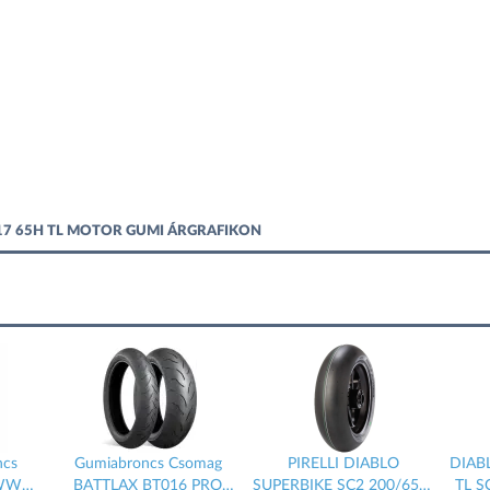
17 65H TL MOTOR GUMI ÁRGRAFIKON
ncs
Gumiabroncs Csomag
PIRELLI DIABLO
DIAB
WWW
BATTLAX BT016 PRO
SUPERBIKE SC2 200/65 R
TL S