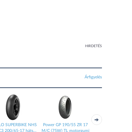
HIRDETÉS
Árfigyelés
LO SUPERBIKE NHS
Power GP 190/55 ZR 17
PIRELLI DIABL
C3 200/65-17 hátsó
M/C (75W) TL motorgumi
SUPERBIKE SC3 200