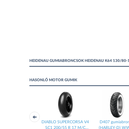
HEIDENAU GUMIABRONCSOK HEIDENAU K64 130/80-
HASONLÓ MOTOR GUMIK
BLO SUPERBIKE SCX
DIABLO SUPERCORSA V4
D407 gumiabro
0/60 R 17 NHS TL
SC1 200/55 R 17 M/C
(HARLEY-D) 