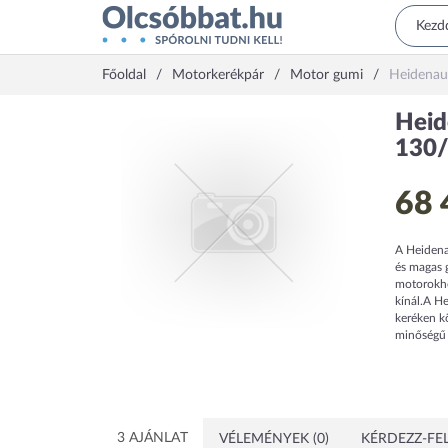
Főoldal
Motorkerékpár
Motor gumi
Heidenau
Heid
130/
68 
A Heidena
és magas 
motorokho
kínál.A H
keréken k
minőségű 
3 AJÁNLAT
VÉLEMÉNYEK (0)
KÉRDEZZ-FEL