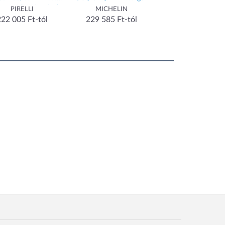
rgumi (NHS – Csak
17 NHS TL motor
PIRELLI
MICHELIN
202 090 Ft-tó
rsenyhasználatra)
222 005 Ft-tól
229 585 Ft-tól
ELLI Felnik, gumik,
iegészítők Gumik
Motorgumik