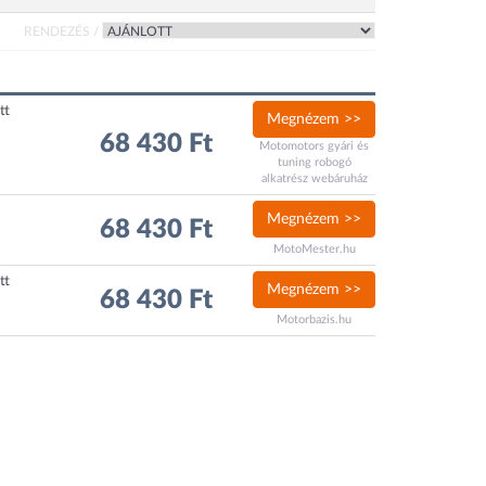
RENDEZÉS /
tt
Megnézem >>
68 430 Ft
Motomotors gyári és
tuning robogó
alkatrész webáruház
Megnézem >>
68 430 Ft
MotoMester.hu
tt
Megnézem >>
68 430 Ft
Motorbazis.hu