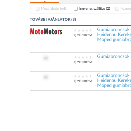
Megbízható bolt
Ingyenes szállítás
(2)
Foxpos
TOVÁBBI AJÁNLATOK (3)
Gumiabroncsok 
Heidenau Kereke
Írj véleményt!
Moped gumiabr
Gumiabroncsok 
Írj véleményt!
Gumiabroncsok 
Heidenau Kereke
Írj véleményt!
Moped gumiabr