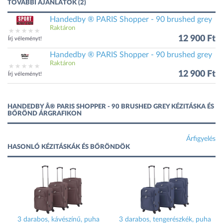
TOVÁBBI AJÁNLATOK (2)
Handedby ® PARIS Shopper - 90 brushed grey
Raktáron
12 900 Ft
Írj véleményt!
Handedby ® PARIS Shopper - 90 brushed grey
Raktáron
12 900 Ft
Írj véleményt!
HANDEDBY Â® PARIS SHOPPER - 90 BRUSHED GREY KÉZITÁSKA ÉS
BŐRÖND ÁRGRAFIKON
Árfigyelés
HASONLÓ KÉZITÁSKÁK ÉS BŐRÖNDÖK
F
3 darabos, kávészínű, puha
3 darabos, tengerészkék, puha