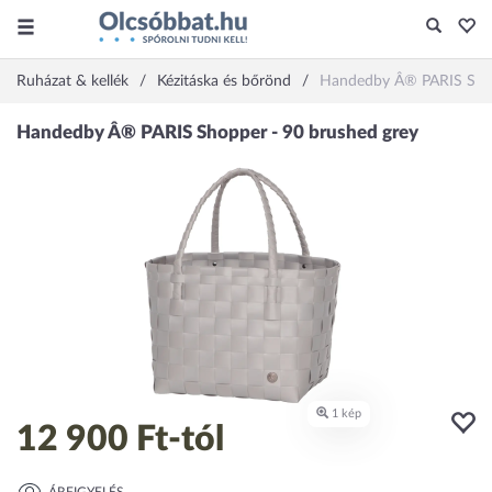
Ruházat & kellék
Kézitáska és bőrönd
Handedby Â® PARIS Shop
12 900 Ft
-tól