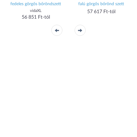
fedeles görgős bőröndszett
falú görgős bőrönd szett
vidaXL
57 617 Ft-tól
56 851 Ft-tól