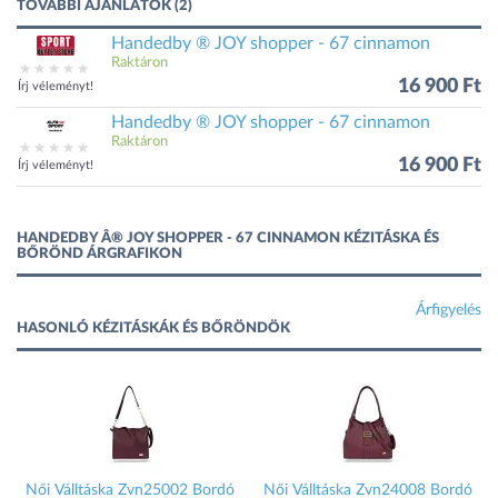
TOVÁBBI AJÁNLATOK (2)
Handedby ® JOY shopper - 67 cinnamon
Raktáron
16 900 Ft
Írj véleményt!
Handedby ® JOY shopper - 67 cinnamon
Raktáron
16 900 Ft
Írj véleményt!
HANDEDBY Â® JOY SHOPPER - 67 CINNAMON KÉZITÁSKA ÉS
BŐRÖND ÁRGRAFIKON
Árfigyelés
HASONLÓ KÉZITÁSKÁK ÉS BŐRÖNDÖK
Női Válltáska Zvn25002 Bordó
Női Válltáska Zvn24008 Bordó