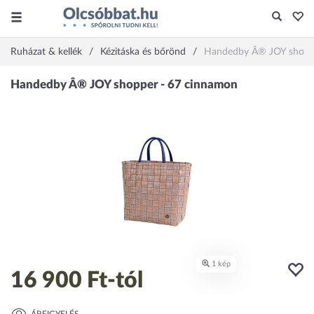
Ruházat & kellék
Kézitáska és bőrönd
Handedby Â® JOY shopp
16 900 Ft
-tól