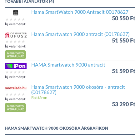
TOVÁBBI AJÁNLATOK (4)
Hama SmartWatch 9000 Antracit 00178627
50 550 Ft
Írj véleményt!
Hama Smartwatch 9000 antracit (00178627)
51 550 Ft
Írj véleményt!
HAMA Smartwatch 9000 antracit
51 590 Ft
Írj véleményt!
Hama Smartwatch 9000 okosóra - antracit
(00178627)
Raktáron
Írj véleményt!
53 290 Ft
HAMA SMARTWATCH 9000 OKOSÓRA ÁRGRAFIKON