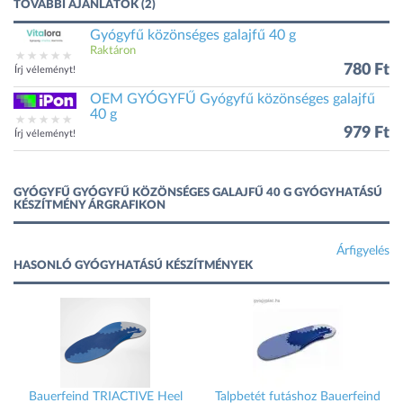
TOVÁBBI AJÁNLATOK (2)
Gyógyfű közönséges galajfű 40 g
Raktáron
780 Ft
Írj véleményt!
OEM GYÓGYFŰ Gyógyfű közönséges galajfű
40 g
979 Ft
Írj véleményt!
GYÓGYFŰ GYÓGYFŰ KÖZÖNSÉGES GALAJFŰ 40 G GYÓGYHATÁSÚ
KÉSZÍTMÉNY ÁRGRAFIKON
Árfigyelés
HASONLÓ GYÓGYHATÁSÚ KÉSZÍTMÉNYEK
-
Bauerfeind TRIACTIVE Heel
Talpbetét futáshoz Bauerfeind